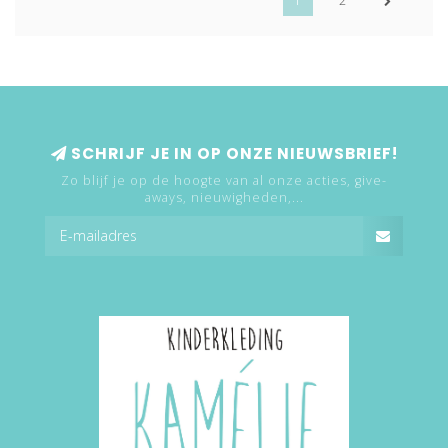
1
2
SCHRIJF JE IN OP ONZE NIEUWSBRIEF!
Zo blijf je op de hoogte van al onze acties, give-
aways, nieuwigheden,...