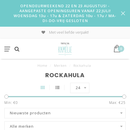
OPENDEURWEEKEND 22 EN 23 AUGUSTUS! -
AANGEPASTE OPENINGSUREN VANAF 22 JULI!
WOENSDAG 13u - 17u & ZATERDAG 10u - 17u / MA-
DI-DO-VRIJ GESLOTEN
Met veel liefde verpakt!
0
Home
/
Merken
/
Rockahula
ROCKAHULA
24
Min: €
0
Max: €
25
Nieuwste producten
Alle merken