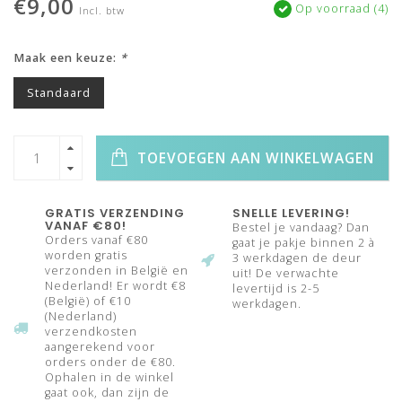
€9,00
Op voorraad (4)
Incl. btw
Maak een keuze:
*
Standaard
TOEVOEGEN AAN WINKELWAGEN
GRATIS VERZENDING
SNELLE LEVERING!
VANAF €80!
Bestel je vandaag? Dan
Orders vanaf €80
gaat je pakje binnen 2 à
worden gratis
3 werkdagen de deur
verzonden in België en
uit! De verwachte
Nederland! Er wordt €8
levertijd is 2-5
(België) of €10
werkdagen.
(Nederland)
verzendkosten
aangerekend voor
orders onder de €80.
Ophalen in de winkel
gaat ook, dan zijn de