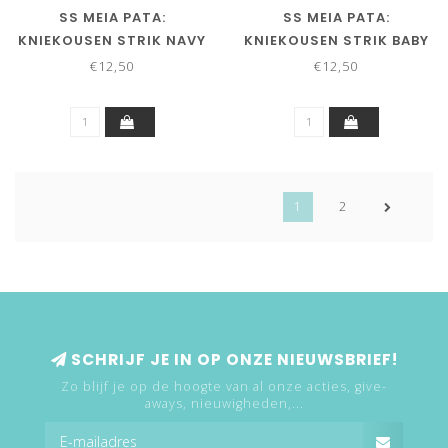
SS MEIA PATA:
SS MEIA PATA:
KNIEKOUSEN STRIK NAVY
KNIEKOUSEN STRIK BABY
BLUE
BLUE
€12,50
€12,50
1
2
SCHRIJF JE IN OP ONZE NIEUWSBRIEF!
Zo blijf je op de hoogte van al onze acties, give-
aways, nieuwigheden,...