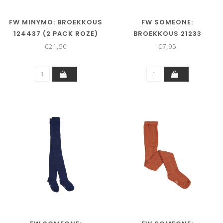
FW MINYMO: BROEKKOUS
FW SOMEONE:
124437 (2 PACK ROZE)
BROEKKOUS 21233
(BLACK)
€21,50
€7,95