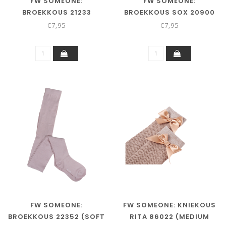
FW SOMEONE:
FW SOMEONE:
BROEKKOUS 21233
BROEKKOUS SOX 20900
(NAVY)
(COGNAC)
€7,95
€7,95
FW SOMEONE:
FW SOMEONE: KNIEKOUS
BROEKKOUS 22352 (SOFT
RITA 86022 (MEDIUM