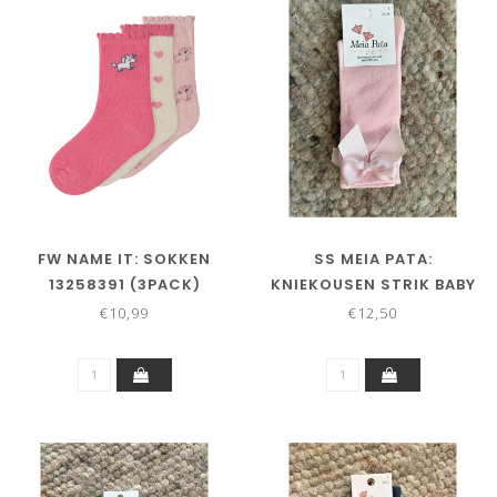
FW NAME IT: SOKKEN
SS MEIA PATA:
13258391 (3PACK)
KNIEKOUSEN STRIK BABY
PINK
€10,99
€12,50