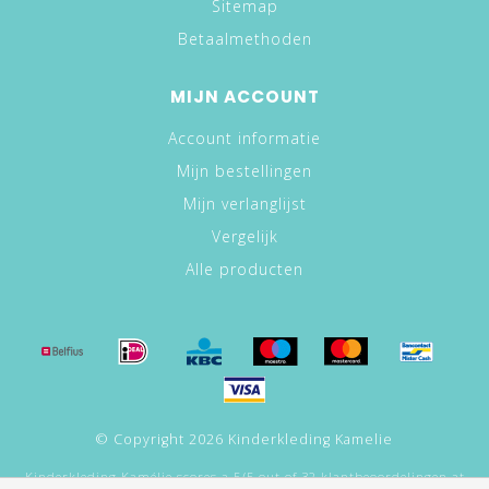
Sitemap
Betaalmethoden
MIJN ACCOUNT
Account informatie
Mijn bestellingen
Mijn verlanglijst
Vergelijk
Alle producten
© Copyright 2026 Kinderkleding Kamelie
Kinderkleding Kamélie
scores a
5
/
5
out of
32
klantbeoordelingen at