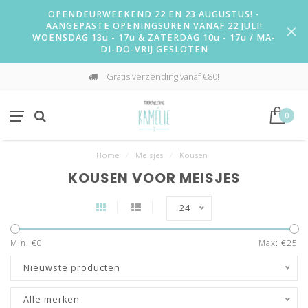
OPENDEURWEEKEND 22 EN 23 AUGUSTUS! -
AANGEPASTE OPENINGSUREN VANAF 22 JULI!
WOENSDAG 13u - 17u & ZATERDAG 10u - 17u / MA-
DI-DO-VRIJ GESLOTEN
Gratis verzending vanaf €80!
0
Home
/
Meisjes
/
Kousen
KOUSEN VOOR MEISJES
24
Min: €
0
Max: €
25
Nieuwste producten
Alle merken