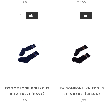
PINK)
TAUPE)
€8,99
€7,99
FW SOMEONE: KNIEKOUS
FW SOMEONE: KNIEKOUS
RITA 86021 (NAVY)
RITA 86021 (BLACK)
€6,99
€6,99