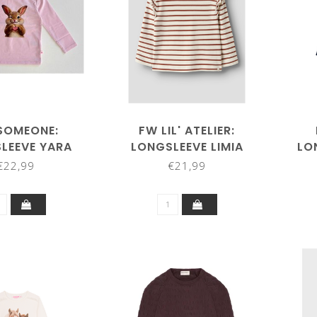
SOMEONE:
FW LIL' ATELIER:
LEEVE YARA
LONGSLEEVE LIMIA
LO
 (SOFT PINK)
13257357 (TURTLEDOVE
€22,99
€21,99
MAPLE SYRUP)