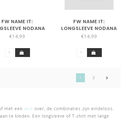
FW NAME IT:
FW NAME IT:
GSLEEVE NODANA
LONGSLEEVE NODANA
3260994 (WILD
13260994 (LILAS)
€14,99
€14,99
GINGER)
1
2
f met een
vest
over, de combinaties zijn eindeloos.
aan te kleden. Een longsleeve of T-shirt met lange