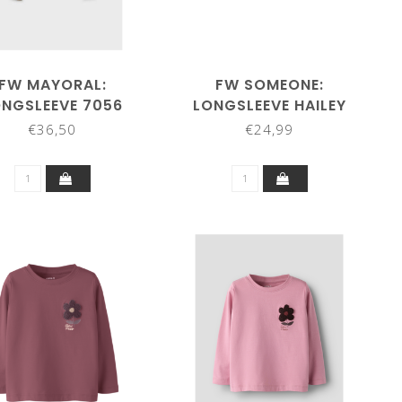
FW MAYORAL:
FW SOMEONE:
ONGSLEEVE 7056
LONGSLEEVE HAILEY
(CAMEL)
100194 (BORDEAUX)
€36,50
€24,99