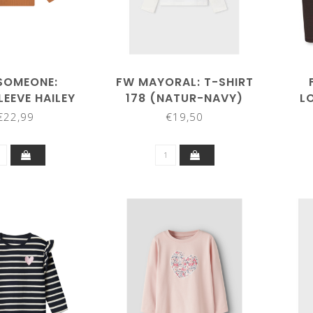
SOMEONE:
FW MAYORAL: T-SHIRT
EEVE HAILEY
178 (NATUR-NAVY)
L
5 (COGNAC)
15
€22,99
€19,50