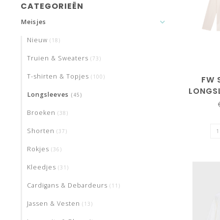
CATEGORIEËN
Meisjes
Nieuw
(18)
Truien & Sweaters
(73)
T-shirten & Topjes
(100)
FW 
LONGSL
Longsleeves
(45)
1002
Broeken
(38)
Shorten
(37)
Rokjes
(36)
Kleedjes
(31)
Cardigans & Debardeurs
(11)
Jassen & Vesten
(13)