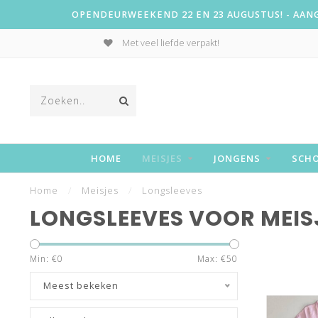
OPENDEURWEEKEND 22 EN 23 AUGUSTUS! - AANGE
Met veel liefde verpakt!
HOME
MEISJES
JONGENS
SCH
Home
/
Meisjes
/
Longsleeves
LONGSLEEVES VOOR MEIS
Min: €
0
Max: €
50
Meest bekeken