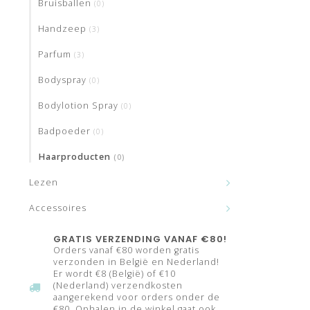
Bruisballen
(0)
Handzeep
(3)
Parfum
(3)
Bodyspray
(0)
Bodylotion Spray
(0)
Badpoeder
(0)
Haarproducten
(0)
Lezen
Accessoires
GRATIS VERZENDING VANAF €80!
Orders vanaf €80 worden gratis
verzonden in België en Nederland!
Er wordt €8 (België) of €10
(Nederland) verzendkosten
aangerekend voor orders onder de
€80. Ophalen in de winkel gaat ook,