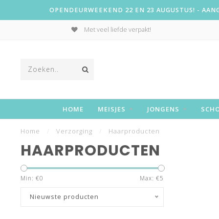
OPENDEURWEEKEND 22 EN 23 AUGUSTUS! - AANGE
Met veel liefde verpakt!
HOME
MEISJES
JONGENS
SCH
Home
/
Verzorging
/
Haarproducten
HAARPRODUCTEN
Min: €
0
Max: €
5
Nieuwste producten