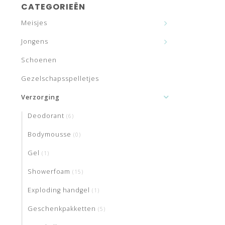
CATEGORIEËN
Meisjes
Jongens
Schoenen
Gezelschapsspelletjes
Verzorging
Deodorant
(6)
Bodymousse
(0)
Gel
(1)
Showerfoam
(15)
Exploding handgel
(1)
Geschenkpakketten
(5)