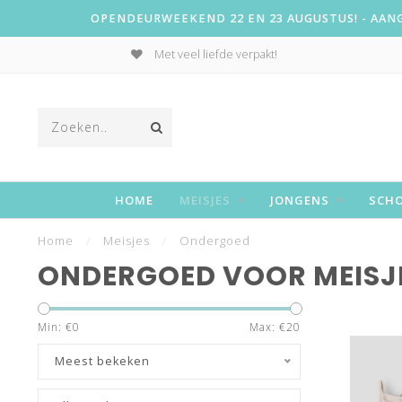
OPENDEURWEEKEND 22 EN 23 AUGUSTUS! - AANGE
Met veel liefde verpakt!
HOME
MEISJES
JONGENS
SCH
Home
/
Meisjes
/
Ondergoed
ONDERGOED VOOR MEISJ
Min: €
0
Max: €
20
Meest bekeken