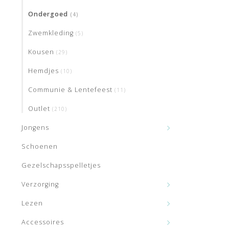
voelen? Dan
Ondergoed
(4)
KINDE
Zwemkleding
(5)
Na elke win
Kousen
(29)
uitverkoop
Omdat het h
Hemdjes
(10)
meer kunne
Communie & Lentefeest
(11)
MEISJ
Outlet
(210)
Pyjama So
Jongens
Schoenen
Gezelschapsspelletjes
Verzorging
Lezen
Accessoires