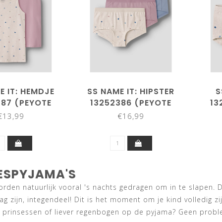
E IT: HEMDJE
SS NAME IT: HIPSTER
S
387 (PEYOTE
13252386 (PEYOTE
13
ELANGE)
MELANGE)
€13,99
€16,99
ESPYJAMA'S
orden natuurlijk vooral 's nachts gedragen om in te slapen.
ag zijn, integendeel! Dit is het moment om je kind volledig zi
 prinsessen of liever regenbogen op de pyjama? Geen problee