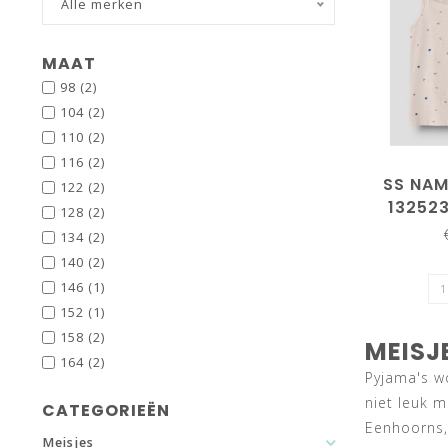
Alle merken
MAAT
98
(2)
104
(2)
110
(2)
116
(2)
SS NAM
122
(2)
13252
128
(2)
M
134
(2)
140
(2)
146
(1)
152
(1)
158
(2)
MEISJ
164
(2)
Pyjama's w
niet leuk m
CATEGORIEËN
Eenhoorns,
Meisjes