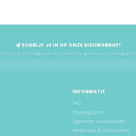
SCHRIJF JE IN OP ONZE NIEUWSBRIEF!
 blijf je op de hoogte van al onze acties, give-aways, nieuwigheden,
INFORMATIE
FAQ
Openingsuren
Algemene voorwaarden
Verzenden & retourneren