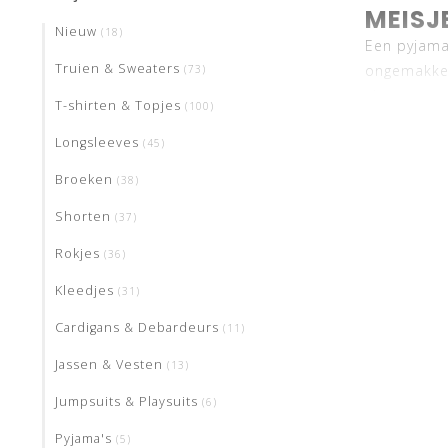
MEISJ
Nieuw
(18)
Een pyjama 
Truien & Sweaters
ongemakkel
(73)
slapen een 
T-shirten & Topjes
(100)
kamer. Vaa
Longsleeves
(45)
luchtigere 
temperatur
Broeken
(38)
te kruipen
Shorten
(37)
ONLIN
Rokjes
(36)
Om een leuk
niet echt n
Kleedjes
(31)
pyjama van 
Cardigans & Debardeurs
(11)
kinderpyjam
Jassen & Vesten
(13)
Wil je nóg 
laten je di
Jumpsuits & Playsuits
(6)
Pyjama's
(5)
In onze win