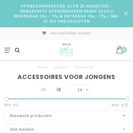
OPENDEURWEEKEND 22 EN 23 AUGUSTUS! -
AANGEPASTE OPENINGSUREN VANAF 22 JULI!
WOENSDAG 13u - 17u & ZATERDAG 10u - 17u / MA-
DI-DO-VRIJ GESLOTEN
Met veel liefde verpakt!
0
Home
/
Jongens
/
Accessoires
ACCESSOIRES VOOR JONGENS
24
Min: €
0
Max: €
25
Nieuwste producten
Alle merken