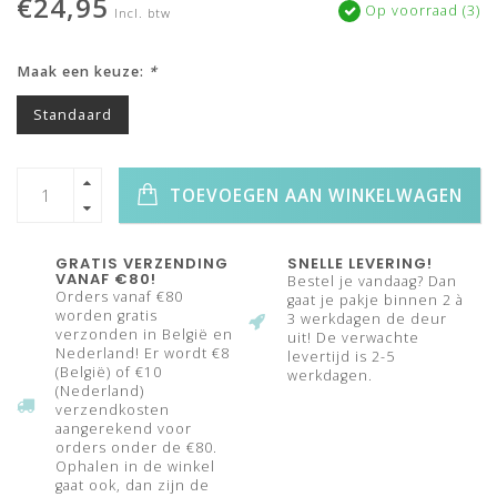
€24,95
Op voorraad (3)
Incl. btw
Maak een keuze:
*
Standaard
TOEVOEGEN AAN WINKELWAGEN
GRATIS VERZENDING
SNELLE LEVERING!
VANAF €80!
Bestel je vandaag? Dan
Orders vanaf €80
gaat je pakje binnen 2 à
worden gratis
3 werkdagen de deur
verzonden in België en
uit! De verwachte
Nederland! Er wordt €8
levertijd is 2-5
(België) of €10
werkdagen.
(Nederland)
verzendkosten
aangerekend voor
orders onder de €80.
Ophalen in de winkel
gaat ook, dan zijn de