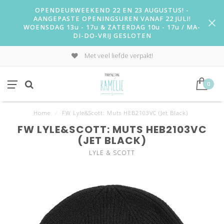
OPENDEURWEEKEND 22 EN 23 AUGUSTUS! -
AANGEPASTE OPENINGSUREN VANAF 22 JULI!
WOENSDAG 13u - 17u & ZATERDAG 10u - 17u / MA-
DI-DO-VRIJ GESLOTEN
Met veel liefde verpakt!
0
Home
/
FW Lyle&Scott: Muts HEB2103VC (Jet Black)
FW LYLE&SCOTT: MUTS HEB2103VC
(JET BLACK)
LYLE & SCOTT