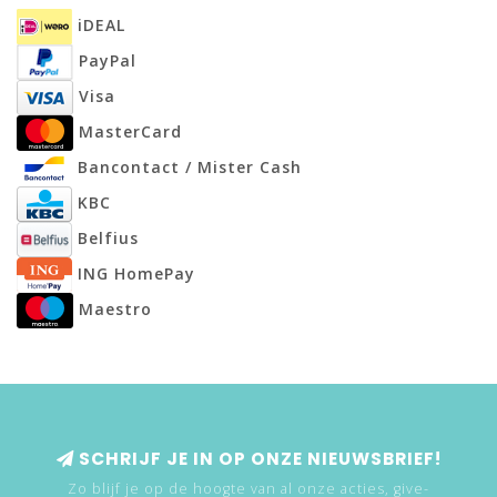
iDEAL
PayPal
Visa
MasterCard
Bancontact / Mister Cash
KBC
Belfius
ING HomePay
Maestro
SCHRIJF JE IN OP ONZE NIEUWSBRIEF!
Zo blijf je op de hoogte van al onze acties, give-