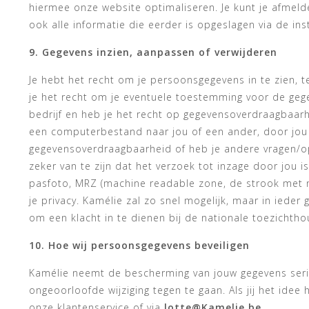
hiermee onze website optimaliseren. Je kunt je afmeld
ook alle informatie die eerder is opgeslagen via de ins
9. Gegevens inzien, aanpassen of verwijderen
Je hebt het recht om je persoonsgegevens in te zien, te
je het recht om je eventuele toestemming voor de geg
bedrijf en heb je het recht op gegevensoverdraagbaarh
een computerbestand naar jou of een ander, door jou 
gegevensoverdraagbaarheid of heb je andere vragen/o
zeker van te zijn dat het verzoek tot inzage door jou i
pasfoto, MRZ (machine readable zone, de strook met
je privacy. Kamélie zal zo snel mogelijk, maar in ieder
om een klacht in te dienen bij de nationale toezichtho
10. Hoe wij persoonsgegevens beveiligen
Kamélie neemt de bescherming van jouw gegevens ser
ongeoorloofde wijziging tegen te gaan. Als jij het ide
onze klantenservice of via
lotte@Kamelie.be
.