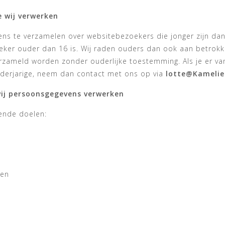
e wij verwerken
vens te verzamelen over websitebezoekers die jonger zijn da
er ouder dan 16 is. Wij raden ouders dan ook aan betrokken 
zameld worden zonder ouderlijke toestemming. Als je er va
derjarige, neem dan contact met ons op via
lotte@Kamelie
wij persoonsgegevens verwerken
ende doelen:
ken