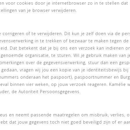
en voor cookies door je internetbrowser zo in te stellen da
tellingen van je browser verwijderen.
 corrigeren of te verwijderen. Dit kun je zelf doen via de pe
evensverwerking in te trekken of bezwaar te maken tegen d
eid. Dat betekent dat je bij ons een verzoek kan indienen 
genoemde organisatie, te sturen. Wil je gebruik maken van j
pmerkingen over de gegevensverwerking, stuur dan een gesp
s gedaan, vragen wij jou een kopie van je identiteitsbewijs b
 nummers onderaan het paspoort), paspoortnummer en Burge
 geval binnen vier weken, op jouw verzoek reageren. Kamélie w
uder, de Autoriteit Persoonsgegevens.
ieus en neemt passende maatregelen om misbruik, verlies,
e hebt dat jouw gegevens toch niet goed beveiligd zijn of er 