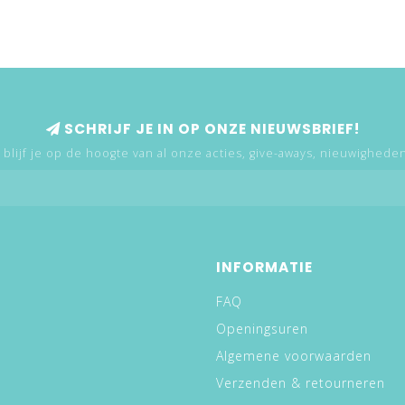
SCHRIJF JE IN OP ONZE NIEUWSBRIEF!
 blijf je op de hoogte van al onze acties, give-aways, nieuwigheden,
INFORMATIE
FAQ
Openingsuren
Algemene voorwaarden
Verzenden & retourneren