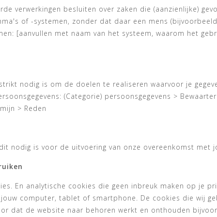
rde verwerkingen besluiten over zaken die (aanzienlijke) g
's of -systemen, zonder dat daar een mens (bijvoorbeeld 
en: [aanvullen met naam van het systeem, waarom het gebrui
strikt nodig is om de doelen te realiseren waarvoor je gege
persoonsgegevens: (Categorie) persoonsgegevens > Bewaarter
rmijn > Reden
 dit nodig is voor de uitvoering van onze overeenkomst met j
bruiken
ies. En analytische cookies die geen inbreuk maken op je pri
ouw computer, tablet of smartphone. De cookies die wij geb
or dat de website naar behoren werkt en onthouden bijvoorb