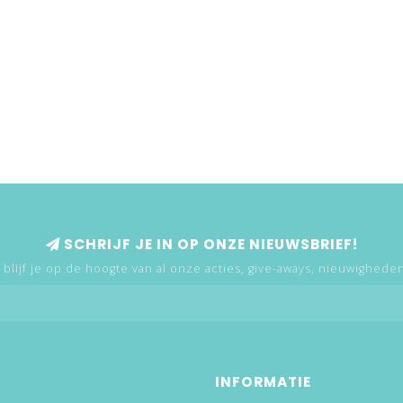
SCHRIJF JE IN OP ONZE NIEUWSBRIEF!
 blijf je op de hoogte van al onze acties, give-aways, nieuwigheden,
INFORMATIE