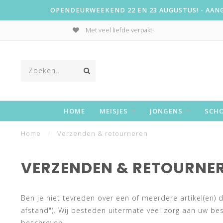
OPENDEURWEEKEND 22 EN 23 AUGUSTUS! - AANGE
Met veel liefde verpakt!
HOME
MEISJES
JONGENS
SCH
Home
/
Verzenden & retourneren
VERZENDEN & RETOURNE
Ben je niet tevreden over een of meerdere artikel(en
afstand"). Wij besteden uitermate veel zorg aan uw be
beschreven.