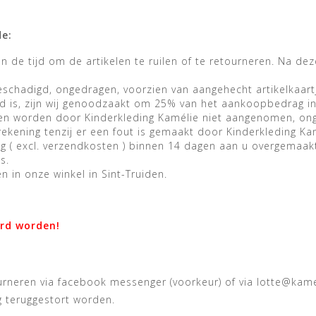
de:
en de tijd om de artikelen te ruilen of te retourneren. Na 
nbeschadigd, ongedragen, voorzien van aangehecht artikelkaart
rd is, zijn wij genoodzaakt om 25% van het aankoopbedrag in
en worden door Kinderkleding Kamélie niet aangenomen, ong
rekening tenzij er een fout is gemaakt door Kinderkleding Ka
ag ( excl. verzendkosten ) binnen 14 dagen aan u overgemaakt
is.
 in onze winkel in Sint-Truiden.
erd worden!
tourneren via facebook messenger (voorkeur) of via
lotte@kame
 teruggestort worden.