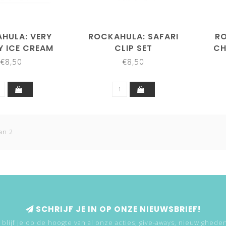
HULA: VERY
ROCKAHULA: SAFARI
RO
Y ICE CREAM
CLIP SET
CH
CLIPS
€8,50
€8,50
an 2
SCHRIJF JE IN OP ONZE NIEUWSBRIEF!
 blijf je op de hoogte van al onze acties, give-aways, nieuwigheden,