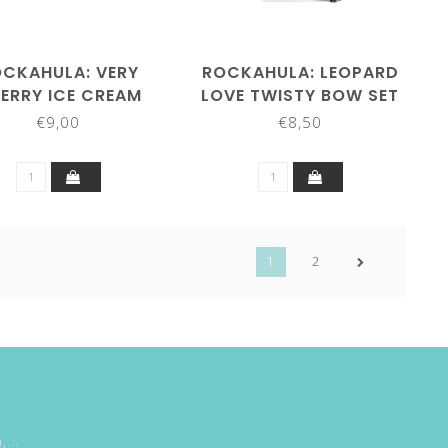
CKAHULA: VERY
ROCKAHULA: LEOPARD
ERRY ICE CREAM
LOVE TWISTY BOW SET
PONIES
€9,00
€8,50
1
2
...