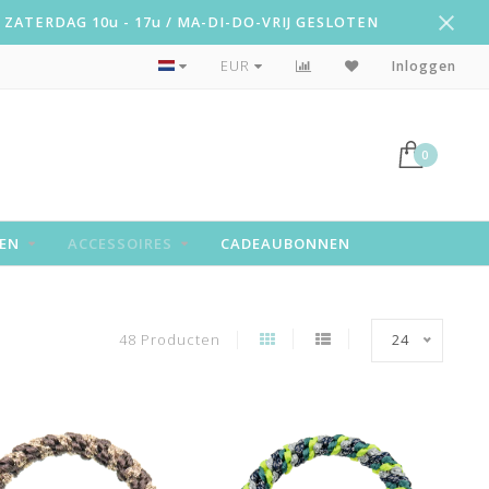
ZATERDAG 10u - 17u / MA-DI-DO-VRIJ GESLOTEN
Snelle levering!
EUR
Inloggen
0
EN
ACCESSOIRES
CADEAUBONNEN
48 Producten
24