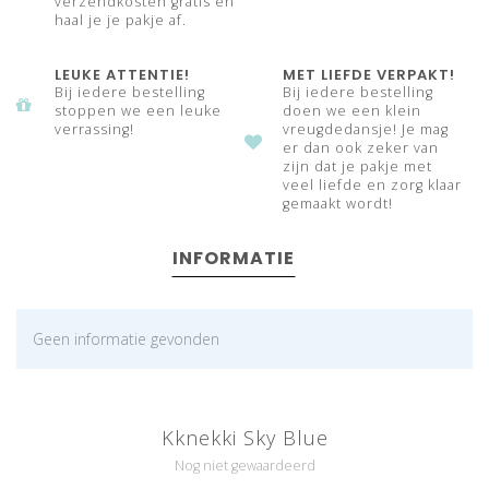
verzendkosten gratis en
haal je je pakje af.
LEUKE ATTENTIE!
MET LIEFDE VERPAKT!
Bij iedere bestelling
Bij iedere bestelling
stoppen we een leuke
doen we een klein
verrassing!
vreugdedansje! Je mag
er dan ook zeker van
zijn dat je pakje met
veel liefde en zorg klaar
gemaakt wordt!
INFORMATIE
Geen informatie gevonden
Kknekki Sky Blue
Nog niet gewaardeerd