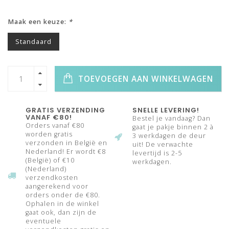
Maak een keuze:
*
Standaard
TOEVOEGEN AAN WINKELWAGEN
GRATIS VERZENDING
SNELLE LEVERING!
VANAF €80!
Bestel je vandaag? Dan
Orders vanaf €80
gaat je pakje binnen 2 à
worden gratis
3 werkdagen de deur
verzonden in België en
uit! De verwachte
Nederland! Er wordt €8
levertijd is 2-5
(België) of €10
werkdagen.
(Nederland)
verzendkosten
aangerekend voor
orders onder de €80.
Ophalen in de winkel
gaat ook, dan zijn de
eventuele