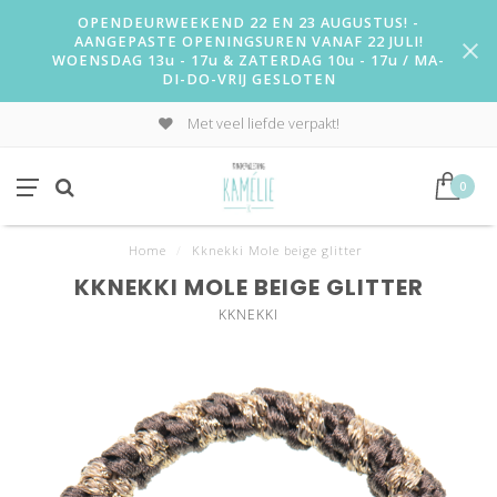
OPENDEURWEEKEND 22 EN 23 AUGUSTUS! -
AANGEPASTE OPENINGSUREN VANAF 22 JULI!
WOENSDAG 13u - 17u & ZATERDAG 10u - 17u / MA-
DI-DO-VRIJ GESLOTEN
Met veel liefde verpakt!
0
Home
/
Kknekki Mole beige glitter
KKNEKKI MOLE BEIGE GLITTER
KKNEKKI