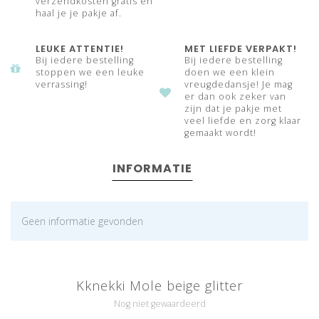
verzendkosten gratis en
haal je je pakje af.
LEUKE ATTENTIE!
MET LIEFDE VERPAKT!
Bij iedere bestelling
Bij iedere bestelling
stoppen we een leuke
doen we een klein
verrassing!
vreugdedansje! Je mag
er dan ook zeker van
zijn dat je pakje met
veel liefde en zorg klaar
gemaakt wordt!
INFORMATIE
Geen informatie gevonden
Kknekki Mole beige glitter
Nog niet gewaardeerd