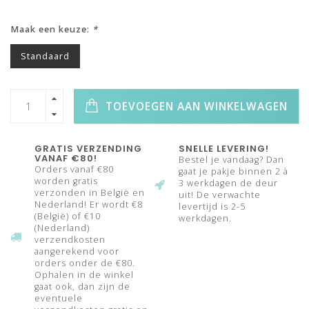
Maak een keuze:
*
Standaard
TOEVOEGEN AAN WINKELWAGEN
GRATIS VERZENDING
SNELLE LEVERING!
VANAF €80!
Bestel je vandaag? Dan
Orders vanaf €80
gaat je pakje binnen 2 à
worden gratis
3 werkdagen de deur
verzonden in België en
uit! De verwachte
Nederland! Er wordt €8
levertijd is 2-5
(België) of €10
werkdagen.
(Nederland)
verzendkosten
aangerekend voor
orders onder de €80.
Ophalen in de winkel
gaat ook, dan zijn de
eventuele