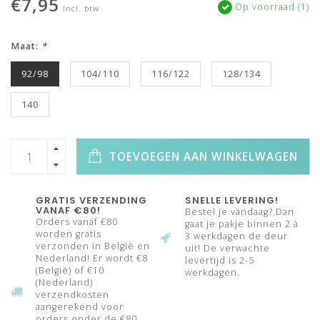
€7,95
Op voorraad (1)
Incl. btw
Maat:
*
92/98
104/110
116/122
128/134
140
TOEVOEGEN AAN WINKELWAGEN
GRATIS VERZENDING
SNELLE LEVERING!
VANAF €80!
Bestel je vandaag? Dan
Orders vanaf €80
gaat je pakje binnen 2 à
worden gratis
3 werkdagen de deur
verzonden in België en
uit! De verwachte
Nederland! Er wordt €8
levertijd is 2-5
(België) of €10
werkdagen.
(Nederland)
verzendkosten
aangerekend voor
orders onder de €80.