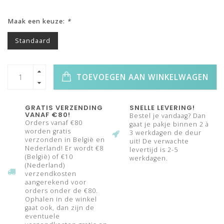
Maak een keuze:
*
Standaard
TOEVOEGEN AAN WINKELWAGEN
GRATIS VERZENDING
SNELLE LEVERING!
VANAF €80!
Bestel je vandaag? Dan
Orders vanaf €80
gaat je pakje binnen 2 à
worden gratis
3 werkdagen de deur
verzonden in België en
uit! De verwachte
Nederland! Er wordt €8
levertijd is 2-5
(België) of €10
werkdagen.
(Nederland)
verzendkosten
aangerekend voor
orders onder de €80.
Ophalen in de winkel
gaat ook, dan zijn de
eventuele