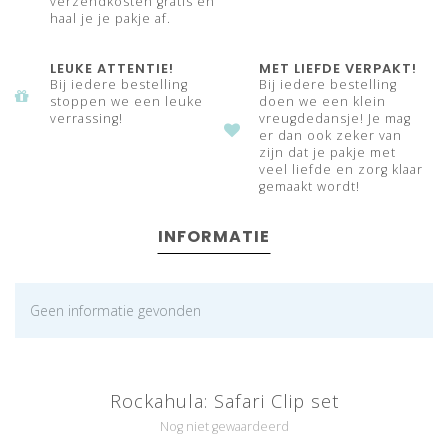
verzendkosten gratis en
haal je je pakje af.
LEUKE ATTENTIE!
MET LIEFDE VERPAKT!
Bij iedere bestelling
Bij iedere bestelling
stoppen we een leuke
doen we een klein
verrassing!
vreugdedansje! Je mag
er dan ook zeker van
zijn dat je pakje met
veel liefde en zorg klaar
gemaakt wordt!
INFORMATIE
Geen informatie gevonden
Rockahula: Safari Clip set
Nog niet gewaardeerd