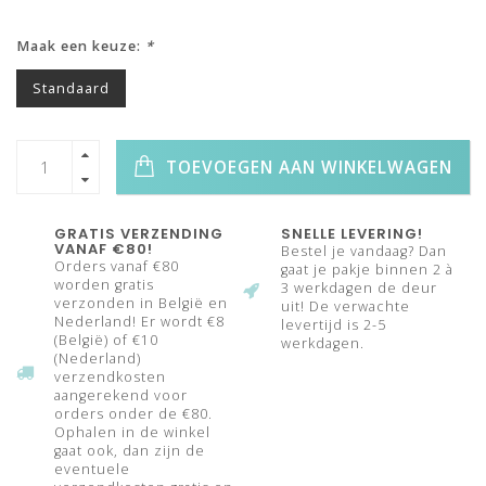
Maak een keuze:
*
Standaard
TOEVOEGEN AAN WINKELWAGEN
GRATIS VERZENDING
SNELLE LEVERING!
VANAF €80!
Bestel je vandaag? Dan
Orders vanaf €80
gaat je pakje binnen 2 à
worden gratis
3 werkdagen de deur
verzonden in België en
uit! De verwachte
Nederland! Er wordt €8
levertijd is 2-5
(België) of €10
werkdagen.
(Nederland)
verzendkosten
aangerekend voor
orders onder de €80.
Ophalen in de winkel
gaat ook, dan zijn de
eventuele