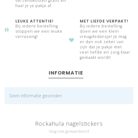
verzendkosten gratis en
haal je je pakje af.
LEUKE ATTENTIE!
MET LIEFDE VERPAKT!
Bij iedere bestelling
Bij iedere bestelling
stoppen we een leuke
doen we een klein
verrassing!
vreugdedansje! Je mag
er dan ook zeker van
zijn dat je pakje met
veel liefde en zorg klaar
gemaakt wordt!
INFORMATIE
Geen informatie gevonden
Rockahula nagelstickers
Nog niet gewaardeerd