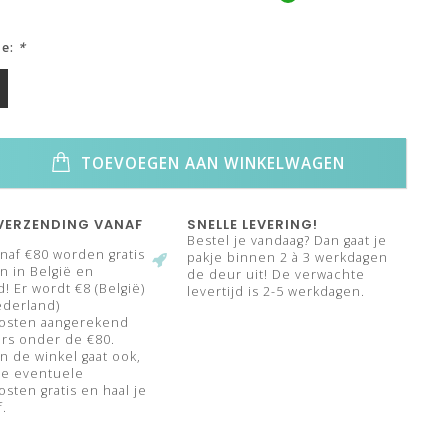
ze:
*
TOEVOEGEN AAN WINKELWAGEN
VERZENDING VANAF
SNELLE LEVERING!
Bestel je vandaag? Dan gaat je
naf €80 worden gratis
pakje binnen 2 à 3 werkdagen
 in België en
de deur uit! De verwachte
! Er wordt €8 (België)
levertijd is 2-5 werkdagen.
ederland)
osten aangerekend
rs onder de €80.
n de winkel gaat ook,
de eventuele
sten gratis en haal je
f.