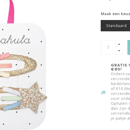
Maak een keu
Standaard
GRATIS 
€80!
Orders va
verzonden
Nederland
of €10 (N
verzendk
voor orde
Ophalen i
dan zijn 
verzendko
je pakje a