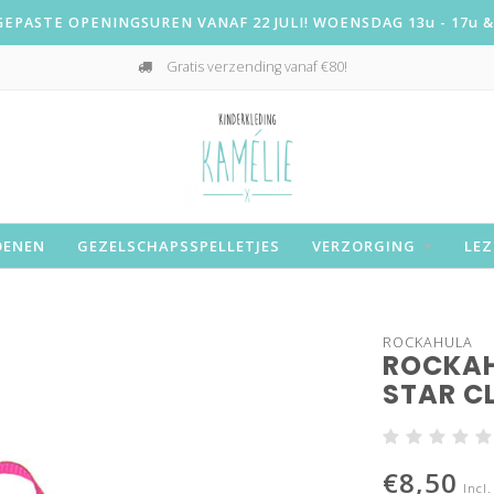
PASTE OPENINGSUREN VANAF 22 JULI! WOENSDAG 13u - 17u & 
Gratis verzending vanaf €80!
OENEN
GEZELSCHAPSSPELLETJES
VERZORGING
LEZ
ROCKAHULA
ROCKAH
STAR CL
€8,50
Incl.