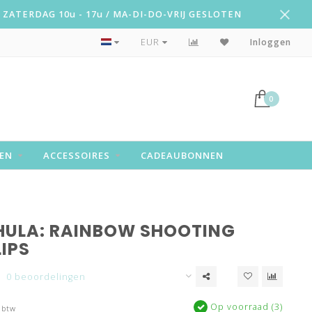
ZATERDAG 10u - 17u / MA-DI-DO-VRIJ GESLOTEN
Snelle levering!
EUR
Inloggen
0
EN
ACCESSOIRES
CADEAUBONNEN
ULA: RAINBOW SHOOTING
IPS
0 beoordelingen
Op voorraad (3)
 btw