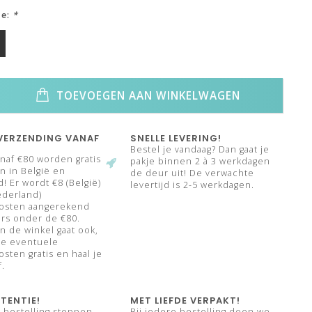
ze:
*
TOEVOEGEN AAN WINKELWAGEN
VERZENDING VANAF
SNELLE LEVERING!
Bestel je vandaag? Dan gaat je
naf €80 worden gratis
pakje binnen 2 à 3 werkdagen
 in België en
de deur uit! De verwachte
! Er wordt €8 (België)
levertijd is 2-5 werkdagen.
ederland)
osten aangerekend
rs onder de €80.
n de winkel gaat ook,
de eventuele
sten gratis en haal je
f.
TENTIE!
MET LIEFDE VERPAKT!
e bestelling stoppen
Bij iedere bestelling doen we