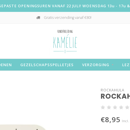
PASTE OPENINGSUREN VANAF 22 JULI! WOENSDAG 13u - 17u & 
Gratis verzending vanaf €80!
OENEN
GEZELSCHAPSSPELLETJES
VERZORGING
LEZ
ROCKAHULA
ROCKAH
€8,95
Incl.