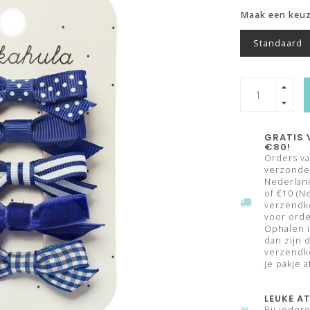
Maak een keu
Standaard
GRATIS 
€80!
Orders va
verzonden
Nederland
of €10 (N
verzendk
voor orde
Ophalen i
dan zijn 
verzendko
je pakje a
LEUKE AT
Bij ieder