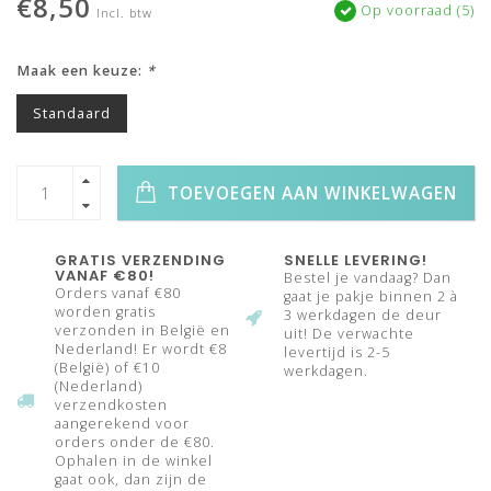
€8,50
Op voorraad (5)
Incl. btw
Maak een keuze:
*
Standaard
TOEVOEGEN AAN WINKELWAGEN
GRATIS VERZENDING
SNELLE LEVERING!
VANAF €80!
Bestel je vandaag? Dan
Orders vanaf €80
gaat je pakje binnen 2 à
worden gratis
3 werkdagen de deur
verzonden in België en
uit! De verwachte
Nederland! Er wordt €8
levertijd is 2-5
(België) of €10
werkdagen.
(Nederland)
verzendkosten
aangerekend voor
orders onder de €80.
Ophalen in de winkel
gaat ook, dan zijn de