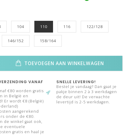
8
104
110
116
122/128
146/152
158/164
TOEVOEGEN AAN WINKELWAGEN
VERZENDING VANAF
SNELLE LEVERING!
Bestel je vandaag? Dan gaat je
naf €80 worden gratis
pakje binnen 2 à 3 werkdagen
 in België en
de deur uit! De verwachte
! Er wordt €8 (België)
levertijd is 2-5 werkdagen.
ederland)
osten aangerekend
rs onder de €80.
n de winkel gaat ook,
de eventuele
sten gratis en haal je