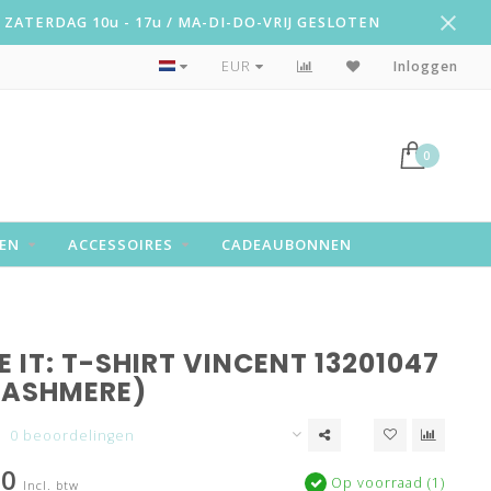
ZATERDAG 10u - 17u / MA-DI-DO-VRIJ GESLOTEN
Snelle levering!
EUR
Inloggen
0
EN
ACCESSOIRES
CADEAUBONNEN
 IT: T-SHIRT VINCENT 13201047
CASHMERE)
0 beoordelingen
90
Op voorraad (1)
Incl. btw