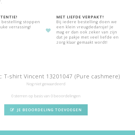
f.
TENTIE!
MET LIEFDE VERPAKT!
e bestelling stoppen
Bij iedere bestelling doen we
uke verrassing!
een klein vreugdedansje! Je
mag er dan ook zeker van zijn
dat je pakje met veel liefde en
zorg klaar gemaakt wordt!
t: T-shirt Vincent 13201047 (Pure cashmere)
Nog niet gewaardeerd
0 sterren op basis van 0 beoordelingen
JE BEOORDELING TOEVOEGEN