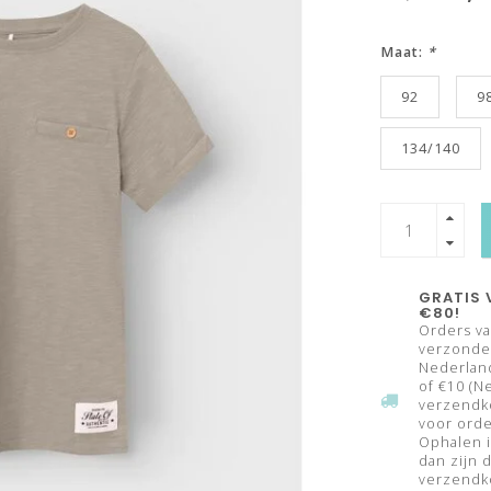
Maat:
*
92
9
134/140
GRATIS 
€80!
Orders va
verzonden
Nederland
of €10 (N
verzendk
voor orde
Ophalen i
dan zijn 
verzendko