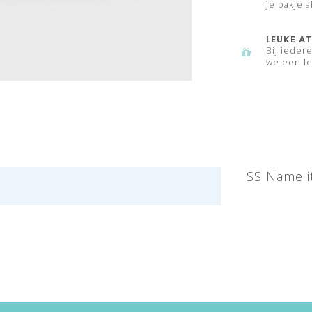
je pakje a
LEUKE AT
Bij ieder
we een le
SS Name i