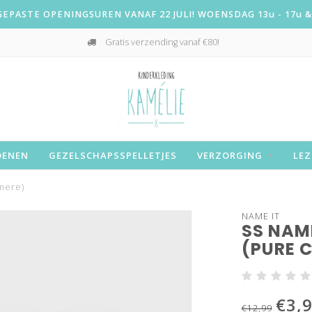
PASTE OPENINGSUREN VANAF 22 JULI! WOENSDAG 13u - 17u & 
Gratis verzending vanaf €80!
OENEN
GEZELSCHAPSSPELLETJES
VERZORGING
LEZ
mere)
NAME IT
SS NAME
(PURE 
€3,
€12,99