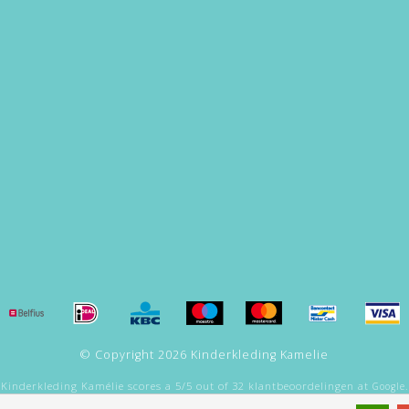
© Copyright 2026 Kinderkleding Kamelie
Kinderkleding Kamélie
scores a
5
/
5
out of
32
klantbeoordelingen at
Google.