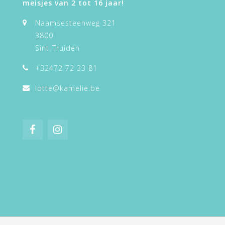
meisjes van 2 tot 16 jaar!
Naamsesteenweg 321
3800
Sint-Truiden
+32472 72 33 81
lotte@kamelie.be