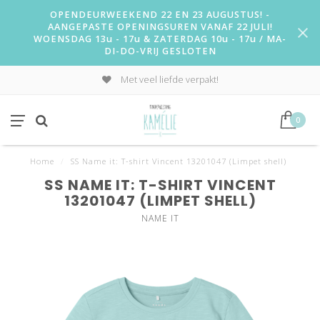
OPENDEURWEEKEND 22 EN 23 AUGUSTUS! -
AANGEPASTE OPENINGSUREN VANAF 22 JULI!
WOENSDAG 13u - 17u & ZATERDAG 10u - 17u / MA-
DI-DO-VRIJ GESLOTEN
Met veel liefde verpakt!
0
Home
/
SS Name it: T-shirt Vincent 13201047 (Limpet shell)
SS NAME IT: T-SHIRT VINCENT
13201047 (LIMPET SHELL)
NAME IT