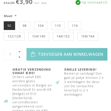
€3,90
Op voorraad (2)
€12,99
Incl. btw
Maat:
*
92
98
104
110
116
122/128
134/140
146/152
158/164
TOEVOEGEN AAN WINKELWAGEN
GRATIS VERZENDING
SNELLE LEVERING!
VANAF €80!
Bestel je vandaag? Dan
Orders vanaf €80
gaat je pakje binnen 2 à
worden gratis
3 werkdagen de deur
verzonden in België en
uit! De verwachte
Nederland! Er wordt €8
levertijd is 2-5
(België) of €10
werkdagen.
(Nederland)
verzendkosten
aangerekend voor
orders onder de €80.