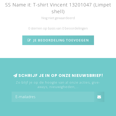
SS Name it: T-shirt Vincent 13201047 (Limpet
shell)
Nog niet gewaardeerd
0 sterren op basis van 0 beoordelingen
JE BEOORDELING TOEVOEGEN
SCHRIJF JE IN OP ONZE NIEUWSBRIEF!
Zo blijf je op de hoogte van al onze acties, give-
aways, nieuwigheden,...