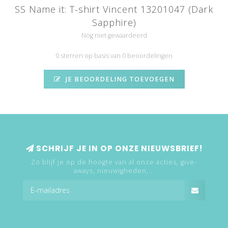
SS Name it: T-shirt Vincent 13201047 (Dark
Sapphire)
Nog niet gewaardeerd
0 sterren op basis van 0 beoordelingen
JE BEOORDELING TOEVOEGEN
SCHRIJF JE IN OP ONZE NIEUWSBRIEF!
Zo blijf je op de hoogte van al onze acties, give-
aways, nieuwigheden,...