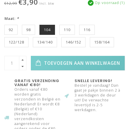
€3,90
Op voorraad (1)
€12,99
Incl. btw
Maat:
*
92
98
104
110
116
122/128
134/140
146/152
158/164
TOEVOEGEN AAN WINKELWAGEN
GRATIS VERZENDING
SNELLE LEVERING!
VANAF €80!
Bestel je vandaag? Dan
Orders vanaf €80
gaat je pakje binnen 2 à
worden gratis
3 werkdagen de deur
verzonden in België en
uit! De verwachte
Nederland! Er wordt €8
levertijd is 2-5
(België) of €10
werkdagen.
(Nederland)
verzendkosten
aangerekend voor
orders onder de €80.