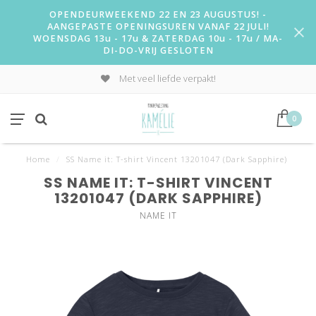
OPENDEURWEEKEND 22 EN 23 AUGUSTUS! -
AANGEPASTE OPENINGSUREN VANAF 22 JULI!
WOENSDAG 13u - 17u & ZATERDAG 10u - 17u / MA-
DI-DO-VRIJ GESLOTEN
Met veel liefde verpakt!
0
Home
/
SS Name it: T-shirt Vincent 13201047 (Dark Sapphire)
SS NAME IT: T-SHIRT VINCENT
13201047 (DARK SAPPHIRE)
NAME IT