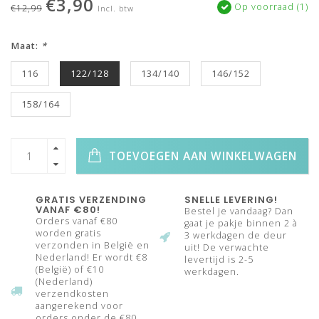
€3,90
Op voorraad (1)
€12,99
Incl. btw
Maat:
*
116
122/128
134/140
146/152
158/164
TOEVOEGEN AAN WINKELWAGEN
GRATIS VERZENDING
SNELLE LEVERING!
VANAF €80!
Bestel je vandaag? Dan
Orders vanaf €80
gaat je pakje binnen 2 à
worden gratis
3 werkdagen de deur
verzonden in België en
uit! De verwachte
Nederland! Er wordt €8
levertijd is 2-5
(België) of €10
werkdagen.
(Nederland)
verzendkosten
aangerekend voor
orders onder de €80.