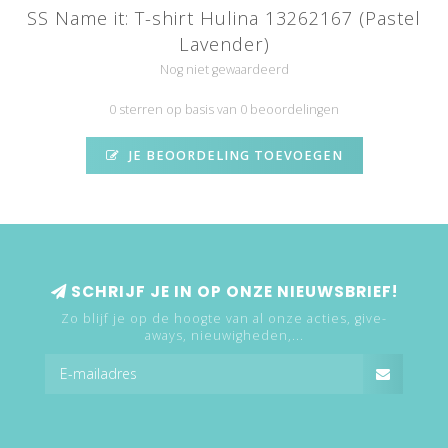
SS Name it: T-shirt Hulina 13262167 (Pastel
Lavender)
Nog niet gewaardeerd
0 sterren op basis van 0 beoordelingen
JE BEOORDELING TOEVOEGEN
SCHRIJF JE IN OP ONZE NIEUWSBRIEF!
Zo blijf je op de hoogte van al onze acties, give-
aways, nieuwigheden,...