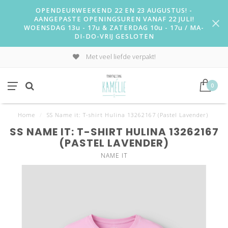
OPENDEURWEEKEND 22 EN 23 AUGUSTUS! -
AANGEPASTE OPENINGSUREN VANAF 22 JULI!
WOENSDAG 13u - 17u & ZATERDAG 10u - 17u / MA-
DI-DO-VRIJ GESLOTEN
Met veel liefde verpakt!
0
Home
/
SS Name it: T-shirt Hulina 13262167 (Pastel Lavender)
SS NAME IT: T-SHIRT HULINA 13262167
(PASTEL LAVENDER)
NAME IT