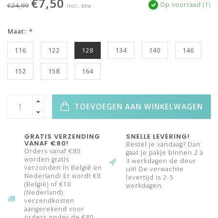
€7,50
Op voorraad (1)
€24,99
Incl. btw
Maat:
*
116
122
128
134
140
146
152
158
164
TOEVOEGEN AAN WINKELWAGEN
GRATIS VERZENDING
SNELLE LEVERING!
VANAF €80!
Bestel je vandaag? Dan
Orders vanaf €80
gaat je pakje binnen 2 à
worden gratis
3 werkdagen de deur
verzonden in België en
uit! De verwachte
Nederland! Er wordt €8
levertijd is 2-5
(België) of €10
werkdagen.
(Nederland)
verzendkosten
aangerekend voor
orders onder de €80.