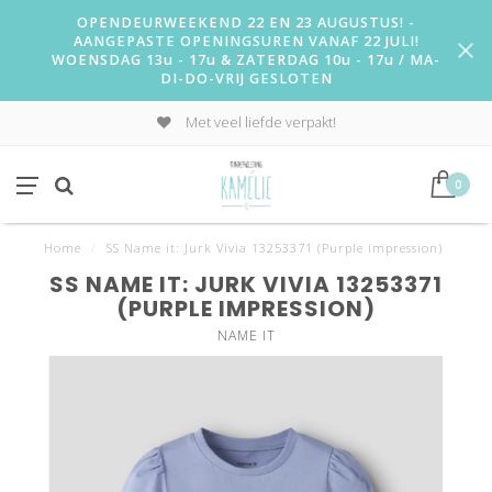
OPENDEURWEEKEND 22 EN 23 AUGUSTUS! -
AANGEPASTE OPENINGSUREN VANAF 22 JULI!
WOENSDAG 13u - 17u & ZATERDAG 10u - 17u / MA-
DI-DO-VRIJ GESLOTEN
Met veel liefde verpakt!
0
Home
/
SS Name it: Jurk Vivia 13253371 (Purple impression)
SS NAME IT: JURK VIVIA 13253371
(PURPLE IMPRESSION)
NAME IT