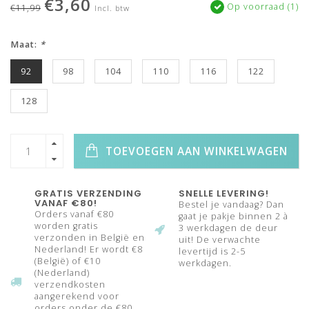
€3,60
Op voorraad (1)
€11,99
Incl. btw
Maat:
*
92
98
104
110
116
122
128
TOEVOEGEN AAN WINKELWAGEN
GRATIS VERZENDING
SNELLE LEVERING!
VANAF €80!
Bestel je vandaag? Dan
Orders vanaf €80
gaat je pakje binnen 2 à
worden gratis
3 werkdagen de deur
verzonden in België en
uit! De verwachte
Nederland! Er wordt €8
levertijd is 2-5
(België) of €10
werkdagen.
(Nederland)
verzendkosten
aangerekend voor
orders onder de €80.