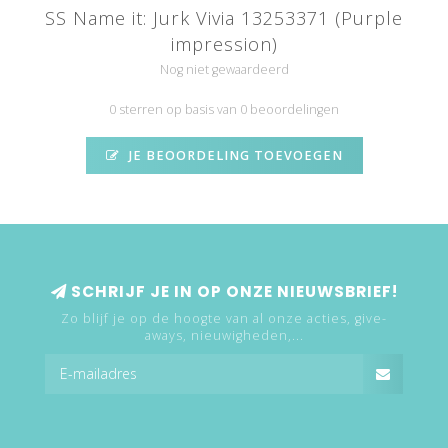
SS Name it: Jurk Vivia 13253371 (Purple
impression)
Nog niet gewaardeerd
0 sterren op basis van 0 beoordelingen
JE BEOORDELING TOEVOEGEN
SCHRIJF JE IN OP ONZE NIEUWSBRIEF!
Zo blijf je op de hoogte van al onze acties, give-
aways, nieuwigheden,...