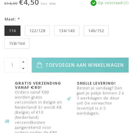
€4,50
Op voorraad (1)
€14,99
Incl. btw
Maat:
*
116
122/128
134/140
146/152
158/164
TOEVOEGEN AAN WINKELWAGEN
GRATIS VERZENDING
SNELLE LEVERING!
VANAF €80!
Bestel je vandaag? Dan
Orders vanaf €80
gaat je pakje binnen 2 à
worden gratis
3 werkdagen de deur
verzonden in België en
uit! De verwachte
Nederland! Er wordt €8
levertijd is 2-5
(België) of €10
werkdagen.
(Nederland)
verzendkosten
aangerekend voor
orders onder de €80.