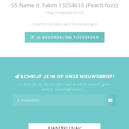
SS Name it: Fakim 13254610 (Peach fuzz)
Nog niet gewaardeerd
0 sterren op basis van 0 beoordelingen
JE BEOORDELING TOEVOEGEN
SCHRIJF JE IN OP ONZE NIEUWSBRIEF!
Zo blijf je op de hoogte van al onze acties, give-
aways, nieuwigheden,...