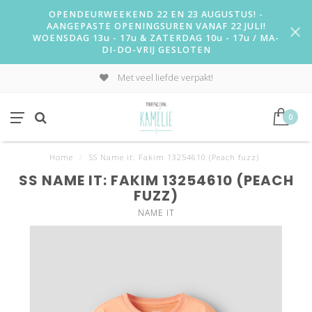
OPENDEURWEEKEND 22 EN 23 AUGUSTUS! -
AANGEPASTE OPENINGSUREN VANAF 22 JULI!
WOENSDAG 13u - 17u & ZATERDAG 10u - 17u / MA-
DI-DO-VRIJ GESLOTEN
Met veel liefde verpakt!
0
Home
/
SS Name it: Fakim 13254610 (Peach fuzz)
SS NAME IT: FAKIM 13254610 (PEACH
FUZZ)
NAME IT