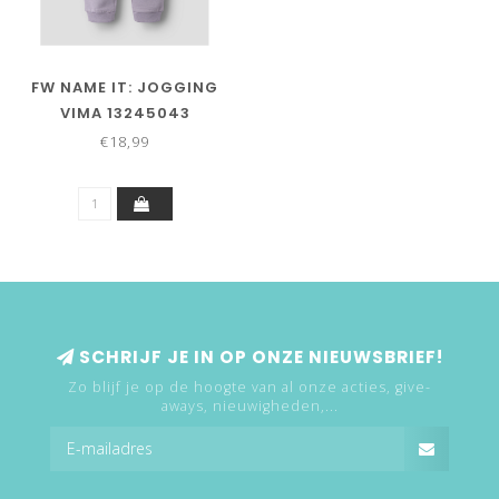
FW NAME IT: JOGGING
VIMA 13245043
(LAVENDER GRAY)
€18,99
SCHRIJF JE IN OP ONZE NIEUWSBRIEF!
Zo blijf je op de hoogte van al onze acties, give-
aways, nieuwigheden,...