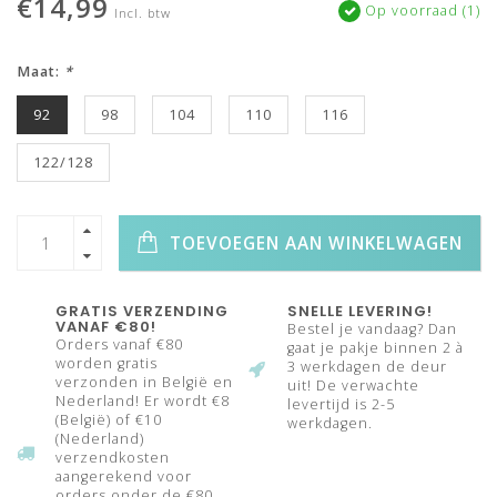
€14,99
Op voorraad (1)
Incl. btw
Maat:
*
92
98
104
110
116
122/128
TOEVOEGEN AAN WINKELWAGEN
GRATIS VERZENDING
SNELLE LEVERING!
VANAF €80!
Bestel je vandaag? Dan
Orders vanaf €80
gaat je pakje binnen 2 à
worden gratis
3 werkdagen de deur
verzonden in België en
uit! De verwachte
Nederland! Er wordt €8
levertijd is 2-5
(België) of €10
werkdagen.
(Nederland)
verzendkosten
aangerekend voor
orders onder de €80.