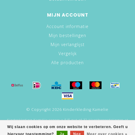
MIJN ACCOUNT
Account informatie
Mijn bestellingen
Mijn verlanglijst
Vergelijk
Alle producten
© Copyright 2026 Kinderkleding Kamelie
Kinderkleding Kamélie
scores a
5
/
5
out of
32
klantbeoordelingen at
Google.
Wij slaan cookies op om onze website te verbeteren. Geeft u
hiervoor toestemming?
Ja
Nee
Meer over cookies »