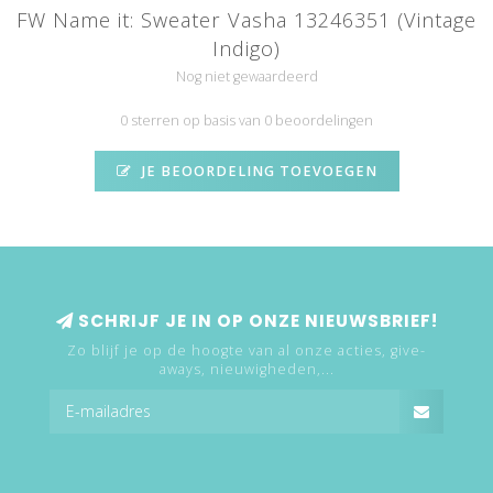
FW Name it: Sweater Vasha 13246351 (Vintage
Indigo)
Nog niet gewaardeerd
0 sterren op basis van 0 beoordelingen
JE BEOORDELING TOEVOEGEN
SCHRIJF JE IN OP ONZE NIEUWSBRIEF!
Zo blijf je op de hoogte van al onze acties, give-
aways, nieuwigheden,...