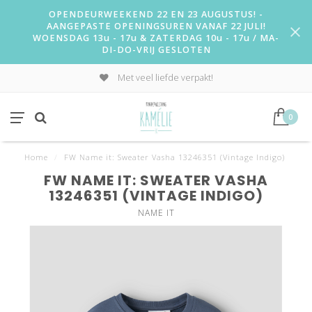
OPENDEURWEEKEND 22 EN 23 AUGUSTUS! -
AANGEPASTE OPENINGSUREN VANAF 22 JULI!
WOENSDAG 13u - 17u & ZATERDAG 10u - 17u / MA-
DI-DO-VRIJ GESLOTEN
Met veel liefde verpakt!
0
Home
/
FW Name it: Sweater Vasha 13246351 (Vintage Indigo)
FW NAME IT: SWEATER VASHA
13246351 (VINTAGE INDIGO)
NAME IT