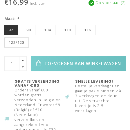
€16,99
Op voorraad (2)
Incl. btw
Maat:
*
92
98
104
110
116
122/128
TOEVOEGEN AAN WINKELWAGEN
GRATIS VERZENDING
SNELLE LEVERING!
VANAF €80!
Bestel je vandaag? Dan
Orders vanaf €80
gaat je pakje binnen 2 à
worden gratis
3 werkdagen de deur
verzonden in België en
uit! De verwachte
Nederland! Er wordt €8
levertijd is 2-5
(België) of €10
werkdagen.
(Nederland)
verzendkosten
aangerekend voor
orders onder de €80.