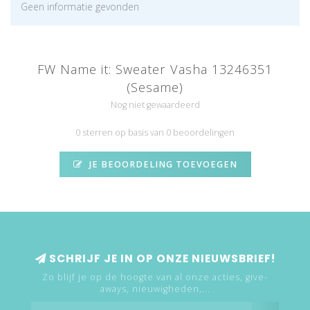
Geen informatie gevonden
FW Name it: Sweater Vasha 13246351
(Sesame)
Nog niet gewaardeerd
0 sterren op basis van 0 beoordelingen
JE BEOORDELING TOEVOEGEN
SCHRIJF JE IN OP ONZE NIEUWSBRIEF!
Zo blijf je op de hoogte van al onze acties, give-
aways, nieuwigheden,...