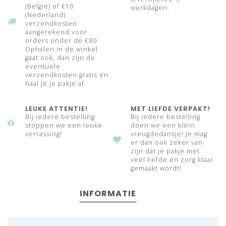
(België) of €10
werkdagen.
(Nederland)
verzendkosten
aangerekend voor
orders onder de €80.
Ophalen in de winkel
gaat ook, dan zijn de
eventuele
verzendkosten gratis en
haal je je pakje af.
LEUKE ATTENTIE!
MET LIEFDE VERPAKT!
Bij iedere bestelling
Bij iedere bestelling
stoppen we een leuke
doen we een klein
verrassing!
vreugdedansje! Je mag
er dan ook zeker van
zijn dat je pakje met
veel liefde en zorg klaar
gemaakt wordt!
INFORMATIE