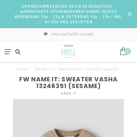
OPENDEURWEEKEND 22 EN 23 AUGUSTUS! -
AANGEPASTE OPENINGSUREN VANAF 22 JULI!
WOENSDAG 13u - 17u & ZATERDAG 10u - 17u / MA-
DI-DO-VRIJ GESLOTEN
Met veel liefde verpakt!
0
Home
/
FW Name it: Sweater Vasha 13246351 (Sesame)
FW NAME IT: SWEATER VASHA
13246351 (SESAME)
NAME IT