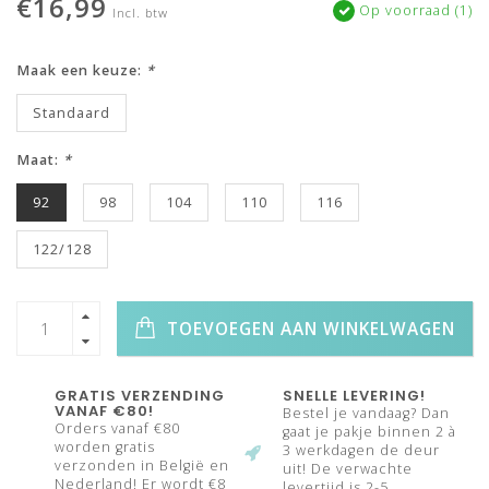
€16,99
Op voorraad (1)
Incl. btw
Maak een keuze:
*
Standaard
Maat:
*
92
98
104
110
116
122/128
TOEVOEGEN AAN WINKELWAGEN
GRATIS VERZENDING
SNELLE LEVERING!
VANAF €80!
Bestel je vandaag? Dan
Orders vanaf €80
gaat je pakje binnen 2 à
worden gratis
3 werkdagen de deur
verzonden in België en
uit! De verwachte
Nederland! Er wordt €8
levertijd is 2-5