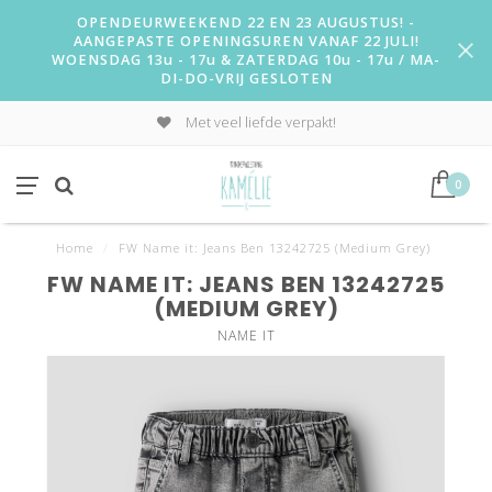
OPENDEURWEEKEND 22 EN 23 AUGUSTUS! -
AANGEPASTE OPENINGSUREN VANAF 22 JULI!
WOENSDAG 13u - 17u & ZATERDAG 10u - 17u / MA-
DI-DO-VRIJ GESLOTEN
Met veel liefde verpakt!
0
Home
/
FW Name it: Jeans Ben 13242725 (Medium Grey)
FW NAME IT: JEANS BEN 13242725
(MEDIUM GREY)
NAME IT