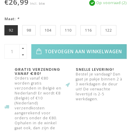
€26,99
Op voorraad (2)
Incl. btw
Maat:
*
92
98
104
110
116
122
TOEVOEGEN AAN WINKELWAGEN
GRATIS VERZENDING
SNELLE LEVERING!
VANAF €80!
Bestel je vandaag? Dan
Orders vanaf €80
gaat je pakje binnen 2 à
worden gratis
3 werkdagen de deur
verzonden in België en
uit! De verwachte
Nederland! Er wordt €8
levertijd is 2-5
(België) of €10
werkdagen.
(Nederland)
verzendkosten
aangerekend voor
orders onder de €80.
Ophalen in de winkel
gaat ook, dan zijn de