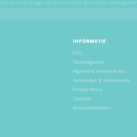
 blijf je op de hoogte van al onze acties, give-aways, nieuwigheden,
INFORMATIE
FAQ
Openingsuren
Algemene voorwaarden
Verzenden & retourneren
Privacy Policy
Sitemap
Betaalmethoden