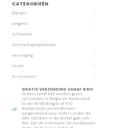
CATEGORIEËN
Meisjes
Jongens
Schoenen
Gezelschapsspelletjes
Verzorging
Lezen
Accessoires
GRATIS VERZENDING VANAF €80!
Orders vanaf €80 worden gratis
verzonden in België en Nederland!
Er wordt €8 (België) of €10
(Nederland) verzendkosten
aangerekend voor orders onder de
€80. Ophalen in de winkel gaat ook,
dan zijn de eventuele verzendkosten
gratis en haal je je pakje af.