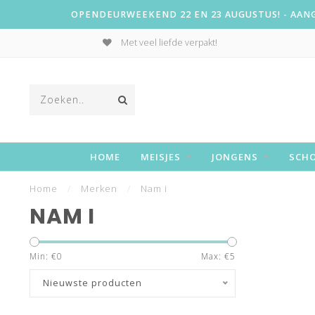
OPENDEURWEEKEND 22 EN 23 AUGUSTUS! - AANGE
Met veel liefde verpakt!
HOME
MEISJES
JONGENS
SCH
Home
/
Merken
/
Nam i
NAM I
Min: €
0
Max: €
5
Nieuwste producten