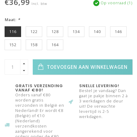
€36,99
Op voorraad (1)
Incl. btw
Maat:
*
116
122
128
134
140
146
152
158
164
TOEVOEGEN AAN WINKELWAGEN
GRATIS VERZENDING
SNELLE LEVERING!
VANAF €80!
Bestel je vandaag? Dan
Orders vanaf €80
gaat je pakje binnen 2 à
worden gratis
3 werkdagen de deur
verzonden in België en
uit! De verwachte
Nederland! Er wordt €8
levertijd is 2-5
(België) of €10
werkdagen.
(Nederland)
verzendkosten
aangerekend voor
orders onder de €80.