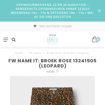
OPENDEURWEEKEND 22 EN 23 AUGUSTUS! -
AANGEPASTE OPENINGSUREN VANAF 22 JULI!
WOENSDAG 13u - 17u & ZATERDAG 10u - 17u / MA-
DI-DO-VRIJ GESLOTEN
Met veel liefde verpakt!
0
Home
/
FW Name it: Broek Rose 13241505 (Leopard)
FW NAME IT: BROEK ROSE 13241505
(LEOPARD)
NAME IT