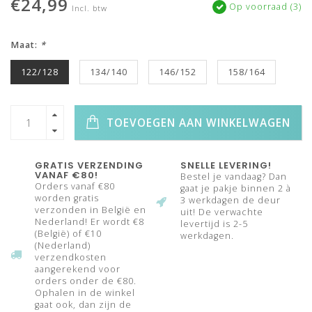
€24,99
Op voorraad (3)
Incl. btw
Maat:
*
122/128
134/140
146/152
158/164
TOEVOEGEN AAN WINKELWAGEN
GRATIS VERZENDING
SNELLE LEVERING!
VANAF €80!
Bestel je vandaag? Dan
Orders vanaf €80
gaat je pakje binnen 2 à
worden gratis
3 werkdagen de deur
verzonden in België en
uit! De verwachte
Nederland! Er wordt €8
levertijd is 2-5
(België) of €10
werkdagen.
(Nederland)
verzendkosten
aangerekend voor
orders onder de €80.
Ophalen in de winkel
gaat ook, dan zijn de