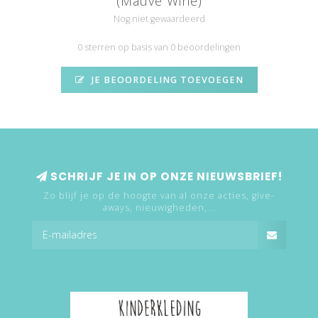
(Mauve Wine)
Nog niet gewaardeerd
0 sterren op basis van 0 beoordelingen
JE BEOORDELING TOEVOEGEN
SCHRIJF JE IN OP ONZE NIEUWSBRIEF!
Zo blijf je op de hoogte van al onze acties, give-
aways, nieuwigheden,...