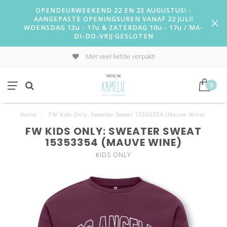
OPENDEURWEEKEND 22 EN 23 AUGUSTUS! -
AANGEPASTE OPENINGSUREN VANAF 22 JULI!
WOENSDAG 13u - 17u & ZATERDAG 10u - 17u / MA-
DI-DO-VRIJ GESLOTEN
Met veel liefde verpakt!
0
Home
/
FW Kids Only: Sweater Sweat 15353354 (Mauve Wine)
FW KIDS ONLY: SWEATER SWEAT
15353354 (MAUVE WINE)
KIDS ONLY