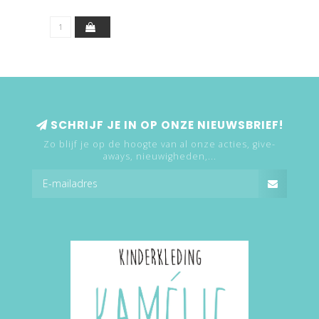
SCHRIJF JE IN OP ONZE NIEUWSBRIEF!
Zo blijf je op de hoogte van al onze acties, give-
aways, nieuwigheden,...