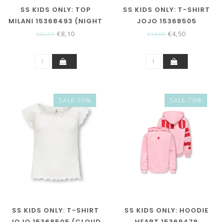
SS KIDS ONLY: TOP
SS KIDS ONLY: T-SHIRT
MILANI 15368493 (NIGHT
JOJO 15368505
SKY CLOUD DANCER)
(BARBADOS CHERRY)
€8,10
€4,50
€26,99
€14,99
SALE-70%
SALE-70%
SS KIDS ONLY: T-SHIRT
SS KIDS ONLY: HOODIE
JOJO 15368505 (CLOUD
HEART 15369479