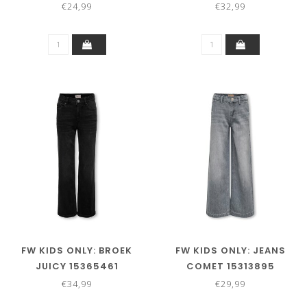
SKY)
BLUE DENIM)
€24,99
€32,99
FW KIDS ONLY: BROEK
FW KIDS ONLY: JEANS
JUICY 15365461
COMET 15313895
(WASHED BLACK)
(MEDIUM GREY DENIM)
€34,99
€29,99