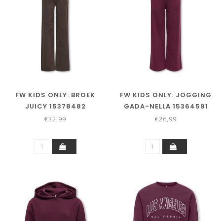
FW KIDS ONLY: BROEK
FW KIDS ONLY: JOGGING
JUICY 15378482
GADA-NELLA 15364591
(BRACKEN)
(FIGFIG)
€32,99
€26,99