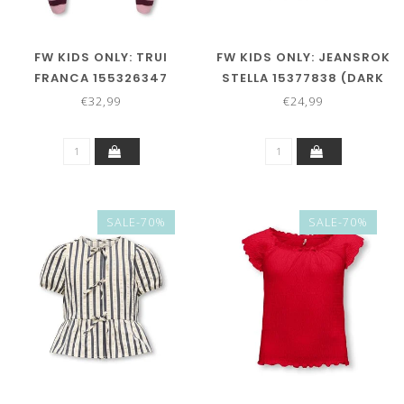
FW KIDS ONLY: TRUI
FW KIDS ONLY: JEANSROK
FRANCA 155326347
STELLA 15377838 (DARK
(KEEPSAKE LILAC
BLUE DENIM)
€32,99
€24,99
WINETASTING)
SALE-70%
SALE-70%