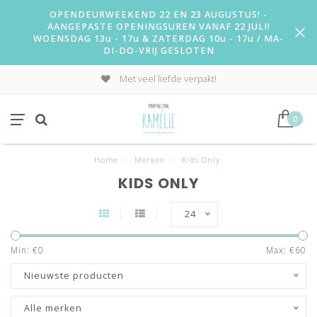
OPENDEURWEEKEND 22 EN 23 AUGUSTUS! -
AANGEPASTE OPENINGSUREN VANAF 22 JULI!
WOENSDAG 13u - 17u & ZATERDAG 10u - 17u / MA-
DI-DO-VRIJ GESLOTEN
Met veel liefde verpakt!
0
Home
/
Merken
/
Kids Only
KIDS ONLY
24
Min: €
0
Max: €
60
Nieuwste producten
Alle merken