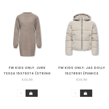
FW KIDS ONLY: JURK
FW KIDS ONLY: JAS DOLLY
TESSA 15379374 (STRING
15278591 (PUMICE
MELANGE)
STONE)
€34,99
€59,99