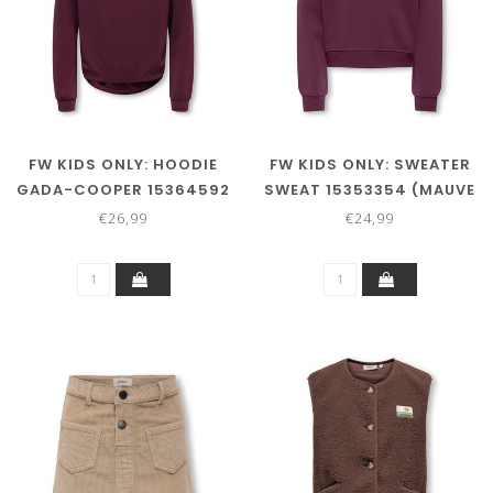
FW KIDS ONLY: HOODIE
FW KIDS ONLY: SWEATER
GADA-COOPER 15364592
SWEAT 15353354 (MAUVE
(FIGFIG)
WINE)
€26,99
€24,99