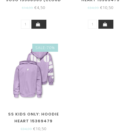
DANCER)
(ROMANCE ROSE)
€4,50
€10,50
€14,99
€34,99
SALE-70%
SS KIDS ONLY: HOODIE
HEART 15369479
(ORCHID BLOOM)
€10,50
€34,99