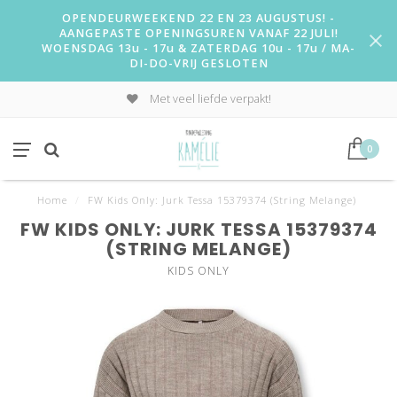
OPENDEURWEEKEND 22 EN 23 AUGUSTUS! -
AANGEPASTE OPENINGSUREN VANAF 22 JULI!
WOENSDAG 13u - 17u & ZATERDAG 10u - 17u / MA-
DI-DO-VRIJ GESLOTEN
Met veel liefde verpakt!
0
Home
/
FW Kids Only: Jurk Tessa 15379374 (String Melange)
FW KIDS ONLY: JURK TESSA 15379374
(STRING MELANGE)
KIDS ONLY