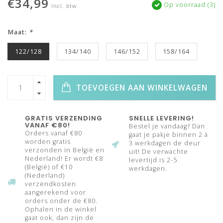
€34,99
Op voorraad (3)
Incl. btw
Maat:
*
122/128
134/140
146/152
158/164
TOEVOEGEN AAN WINKELWAGEN
GRATIS VERZENDING
SNELLE LEVERING!
VANAF €80!
Bestel je vandaag? Dan
Orders vanaf €80
gaat je pakje binnen 2 à
worden gratis
3 werkdagen de deur
verzonden in België en
uit! De verwachte
Nederland! Er wordt €8
levertijd is 2-5
(België) of €10
werkdagen.
(Nederland)
verzendkosten
aangerekend voor
orders onder de €80.
Ophalen in de winkel
gaat ook, dan zijn de