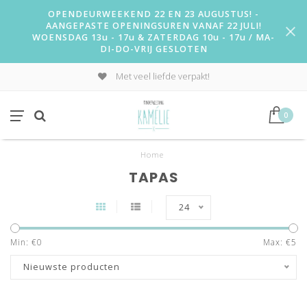
OPENDEURWEEKEND 22 EN 23 AUGUSTUS! -
AANGEPASTE OPENINGSUREN VANAF 22 JULI!
WOENSDAG 13u - 17u & ZATERDAG 10u - 17u / MA-
DI-DO-VRIJ GESLOTEN
Met veel liefde verpakt!
0
Home
TAPAS
24
Min: €
0
Max: €
5
Nieuwste producten