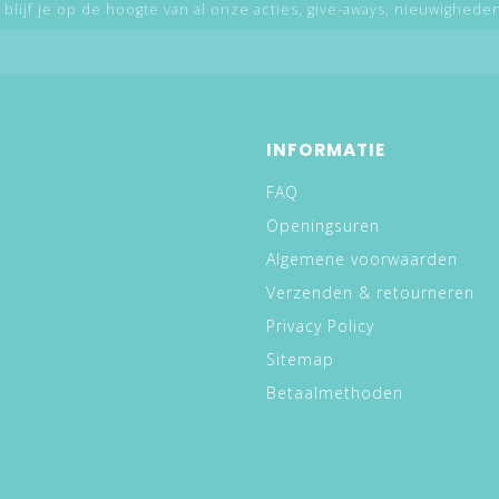
 blijf je op de hoogte van al onze acties, give-aways, nieuwigheden,
INFORMATIE
FAQ
Openingsuren
Algemene voorwaarden
Verzenden & retourneren
Privacy Policy
Sitemap
Betaalmethoden