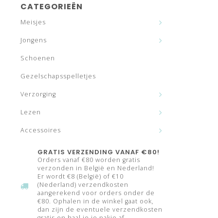
CATEGORIEËN
Meisjes
Jongens
Schoenen
Gezelschapsspelletjes
Verzorging
Lezen
Accessoires
GRATIS VERZENDING VANAF €80!
Orders vanaf €80 worden gratis
verzonden in België en Nederland!
Er wordt €8 (België) of €10
(Nederland) verzendkosten
aangerekend voor orders onder de
€80. Ophalen in de winkel gaat ook,
dan zijn de eventuele verzendkosten
gratis en haal je je pakje af.