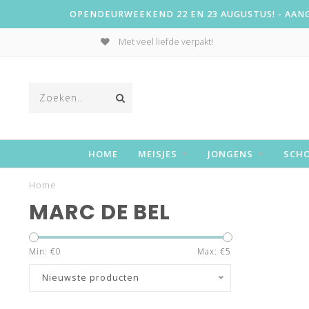
OPENDEURWEEKEND 22 EN 23 AUGUSTUS! - AANGE
Met veel liefde verpakt!
HOME
MEISJES
JONGENS
SCH
Home
MARC DE BEL
Min: €
0
Max: €
5
Nieuwste producten