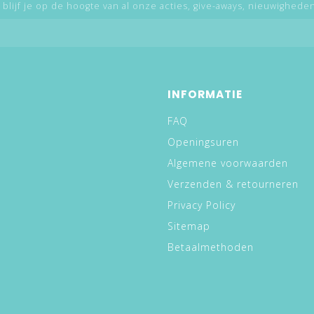
 blijf je op de hoogte van al onze acties, give-aways, nieuwigheden,
INFORMATIE
FAQ
Openingsuren
Algemene voorwaarden
Verzenden & retourneren
Privacy Policy
Sitemap
Betaalmethoden