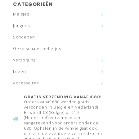
CATEGORIEËN
Meisjes
Jongens
Schoenen
Gezelschapsspelletjes
Verzorging
Lezen
Accessoires
GRATIS VERZENDING VANAF €80!
Orders vanaf €80 worden gratis
verzonden in België en Nederland!
Er wordt €8 (België) of €10
(Nederland) verzendkosten
aangerekend voor orders onder de
€80. Ophalen in de winkel gaat ook,
dan zijn de eventuele verzendkosten
gratis en haal je je pakje af.