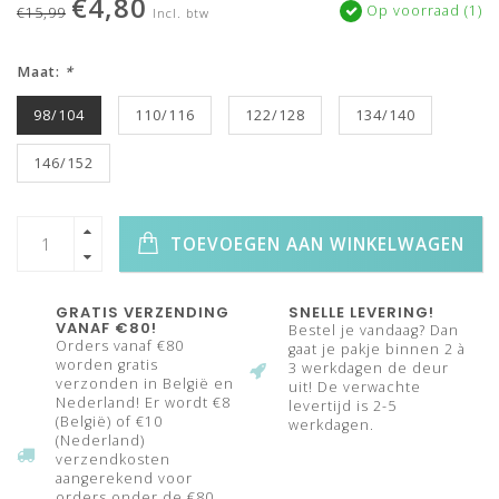
€4,80
Op voorraad (1)
€15,99
Incl. btw
Maat:
*
98/104
110/116
122/128
134/140
146/152
TOEVOEGEN AAN WINKELWAGEN
GRATIS VERZENDING
SNELLE LEVERING!
VANAF €80!
Bestel je vandaag? Dan
Orders vanaf €80
gaat je pakje binnen 2 à
worden gratis
3 werkdagen de deur
verzonden in België en
uit! De verwachte
Nederland! Er wordt €8
levertijd is 2-5
(België) of €10
werkdagen.
(Nederland)
verzendkosten
aangerekend voor
orders onder de €80.