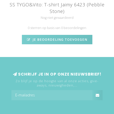
SS TYGO&Vito: T-shirt Jaimy 6423 (Pebble
Stone)
Nog niet gewaardeerd
0 sterren op basis van 0 beoordelingen
JE BEOORDELING TOEVOEGEN
SCHRIJF JE IN OP ONZE NIEUWSBRIEF!
Zo blijf je op de hoogte van al onze acties, give-
aways, nieuwigheden,...