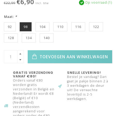
€6,90
Op voorraad (1)
€22,99
Incl. btw
Maat:
*
92
98
104
110
116
122
128
134
140
TOEVOEGEN AAN WINKELWAGEN
GRATIS VERZENDING
SNELLE LEVERING!
VANAF €80!
Bestel je vandaag? Dan
Orders vanaf €80
gaat je pakje binnen 2 à
worden gratis
3 werkdagen de deur
verzonden in België en
uit! De verwachte
Nederland! Er wordt €8
levertijd is 2-5
(België) of €10
werkdagen.
(Nederland)
verzendkosten
aangerekend voor
orders onder de €80.