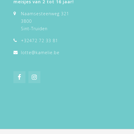
meisjes van 2 tot 16 jaar!
Naamsesteenweg 321
3800
Sint-Truiden
+32472 72 33 81
lotte@kamelie.be