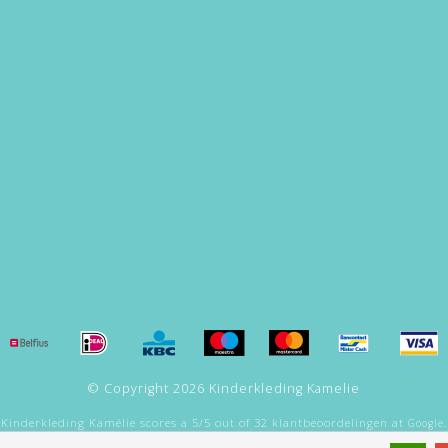
© Copyright 2026 Kinderkleding Kamelie
Kinderkleding Kamélie
scores a
5
/
5
out of
32
klantbeoordelingen at
Google.