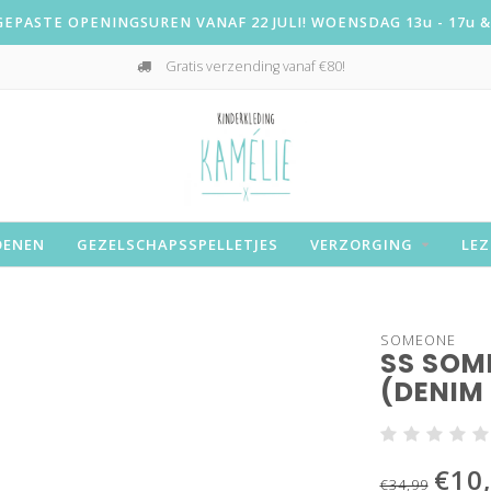
PASTE OPENINGSUREN VANAF 22 JULI! WOENSDAG 13u - 17u & 
Gratis verzending vanaf €80!
OENEN
GEZELSCHAPSSPELLETJES
VERZORGING
LEZ
SOMEONE
SS SOM
(DENIM 
€10
€34,99