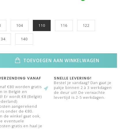
8
104
110
116
122
134
140
TOEVOEGEN AAN WINKELWAGEN
VERZENDING VANAF
SNELLE LEVERING!
Bestel je vandaag? Dan gaat je
naf €80 worden gratis
pakje binnen 2 à 3 werkdagen
 in België en
de deur uit! De verwachte
! Er wordt €8 (België)
levertijd is 2-5 werkdagen.
ederland)
osten aangerekend
rs onder de €80.
n de winkel gaat ook,
de eventuele
sten gratis en haal je