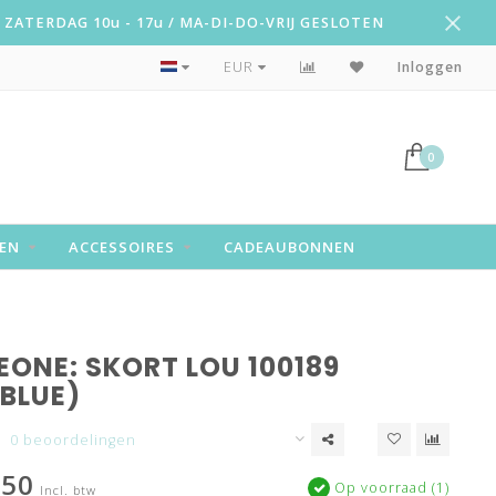
ZATERDAG 10u - 17u / MA-DI-DO-VRIJ GESLOTEN
Snelle levering!
EUR
Inloggen
0
EN
ACCESSOIRES
CADEAUBONNEN
EONE: SKORT LOU 100189
BLUE)
0 beoordelingen
,50
Op voorraad (1)
Incl. btw