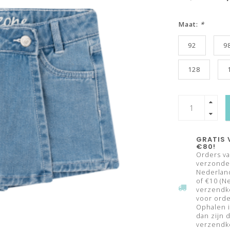
Maat:
*
92
9
128
GRATIS 
€80!
Orders va
verzonden
Nederland
of €10 (N
verzendk
voor orde
Ophalen i
dan zijn 
verzendko