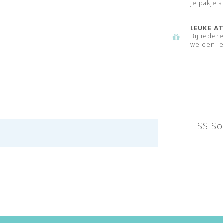
je pakje a
LEUKE AT
Bij ieder
we een le
SS So