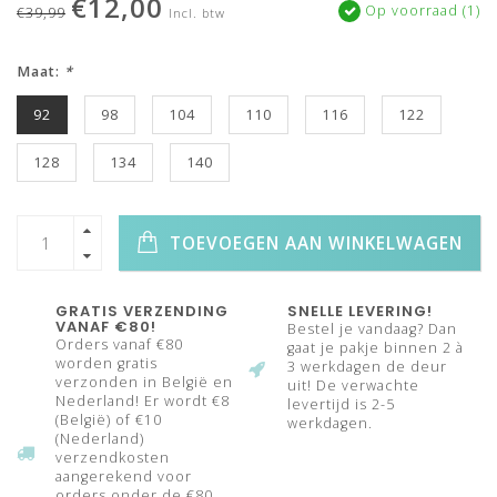
€12,00
Op voorraad (1)
€39,99
Incl. btw
Maat:
*
92
98
104
110
116
122
128
134
140
TOEVOEGEN AAN WINKELWAGEN
GRATIS VERZENDING
SNELLE LEVERING!
VANAF €80!
Bestel je vandaag? Dan
Orders vanaf €80
gaat je pakje binnen 2 à
worden gratis
3 werkdagen de deur
verzonden in België en
uit! De verwachte
Nederland! Er wordt €8
levertijd is 2-5
(België) of €10
werkdagen.
(Nederland)
verzendkosten
aangerekend voor
orders onder de €80.