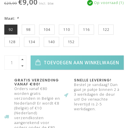
€9,00
Op voorraad (1)
€29,99
Incl. btw
Maat:
*
92
98
104
110
116
122
128
134
140
152
TOEVOEGEN AAN WINKELWAGEN
GRATIS VERZENDING
SNELLE LEVERING!
VANAF €80!
Bestel je vandaag? Dan
Orders vanaf €80
gaat je pakje binnen 2 à
worden gratis
3 werkdagen de deur
verzonden in België en
uit! De verwachte
Nederland! Er wordt €8
levertijd is 2-5
(België) of €10
werkdagen.
(Nederland)
verzendkosten
aangerekend voor
orders onder de €80.