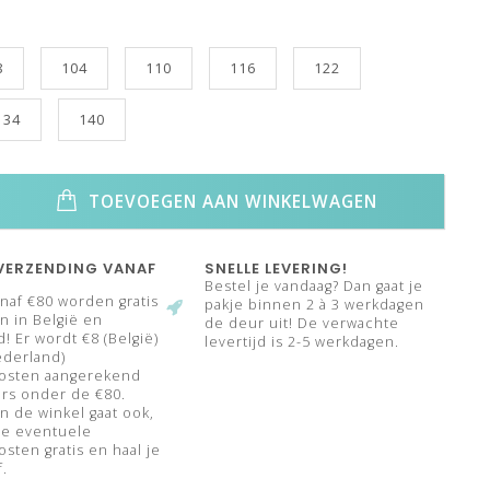
8
104
110
116
122
134
140
TOEVOEGEN AAN WINKELWAGEN
VERZENDING VANAF
SNELLE LEVERING!
Bestel je vandaag? Dan gaat je
naf €80 worden gratis
pakje binnen 2 à 3 werkdagen
 in België en
de deur uit! De verwachte
! Er wordt €8 (België)
levertijd is 2-5 werkdagen.
ederland)
osten aangerekend
rs onder de €80.
n de winkel gaat ook,
de eventuele
sten gratis en haal je
f.