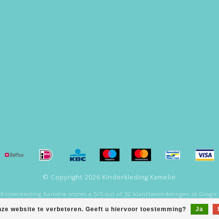
© Copyright 2026 Kinderkleding Kamelie
Kinderkleding Kamélie
scores a
5
/
5
out of
32
klantbeoordelingen at
Google.
nze website te verbeteren. Geeft u hiervoor toestemming?
Ja