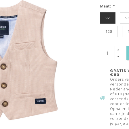
Maat:
*
92
9
128
GRATIS 
€80!
Orders va
verzonden
Nederland
of €10 (N
verzendk
voor orde
Ophalen i
dan zijn 
verzendko
je pakje a