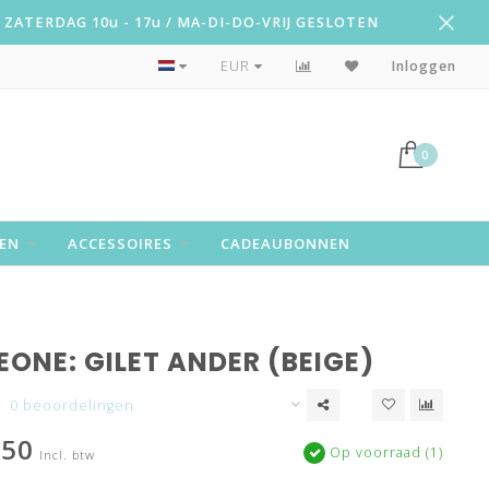
ZATERDAG 10u - 17u / MA-DI-DO-VRIJ GESLOTEN
Leuke attentie!
EUR
Inloggen
0
EN
ACCESSOIRES
CADEAUBONNEN
ONE: GILET ANDER (BEIGE)
0 beoordelingen
,50
Op voorraad (1)
Incl. btw