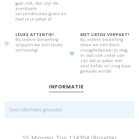
gaat ook, dan zijn de
eventuele
verzendkosten gratis en
haal je je pakje af.
LEUKE ATTENTIE!
MET LIEFDE VERPAKT!
Bij iedere bestelling
Bij iedere bestelling
stoppen we een leuke
doen we een klein
verrassing!
vreugdedansje! Je mag
er dan ook zeker van
zijn dat je pakje met
veel liefde en zorg klaar
gemaakt wordt!
INFORMATIE
Geen informatie gevonden
SS Minymo: Top 124304 (Rosette)