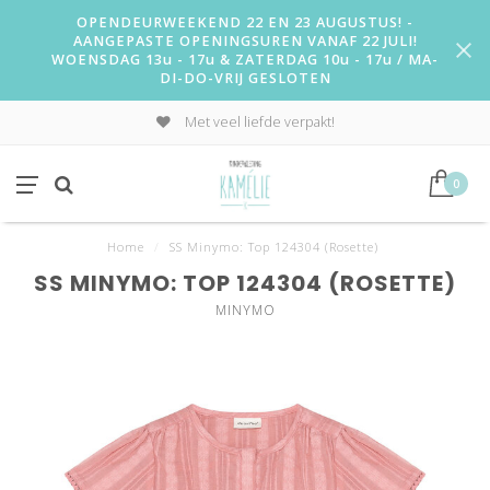
OPENDEURWEEKEND 22 EN 23 AUGUSTUS! -
AANGEPASTE OPENINGSUREN VANAF 22 JULI!
WOENSDAG 13u - 17u & ZATERDAG 10u - 17u / MA-
DI-DO-VRIJ GESLOTEN
Met veel liefde verpakt!
0
Home
/
SS Minymo: Top 124304 (Rosette)
SS MINYMO: TOP 124304 (ROSETTE)
MINYMO