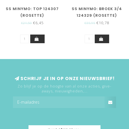
SS MINYMO: TOP 124307
SS MINYMO: BROEK 3/4
(ROSETTE)
124329 (ROSETTE)
€6,45
€10,78
€21,50
€35,95
SCHRIJF JE IN OP ONZE NIEUWSBRIEF!
Zo blijf je op de hoogte van al onze acties, give-
aways, nieuwigheden,...