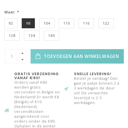
Maat:
*
92
98
104
110
116
122
128
134
140
TOEVOEGEN AAN WINKELWAGEN
GRATIS VERZENDING
SNELLE LEVERING!
VANAF €80!
Bestel je vandaag? Dan
Orders vanaf €80
gaat je pakje binnen 2 à
worden gratis
3 werkdagen de deur
verzonden in België en
uit! De verwachte
Nederland! Er wordt €8
levertijd is 2-5
(België) of €10
werkdagen.
(Nederland)
verzendkosten
aangerekend voor
orders onder de €80.
Ophalen in de winkel