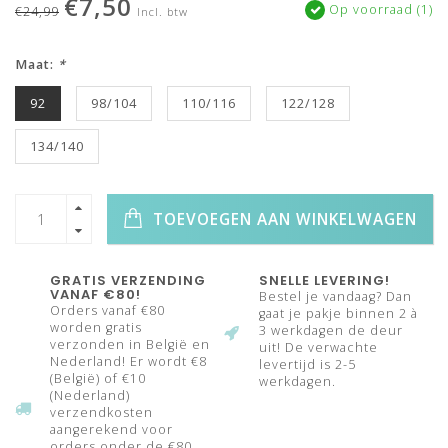
€7,50
Op voorraad (1)
€24,99
Incl. btw
Maat:
*
92
98/104
110/116
122/128
134/140
TOEVOEGEN AAN WINKELWAGEN
GRATIS VERZENDING
SNELLE LEVERING!
VANAF €80!
Bestel je vandaag? Dan
Orders vanaf €80
gaat je pakje binnen 2 à
worden gratis
3 werkdagen de deur
verzonden in België en
uit! De verwachte
Nederland! Er wordt €8
levertijd is 2-5
(België) of €10
werkdagen.
(Nederland)
verzendkosten
aangerekend voor
orders onder de €80.