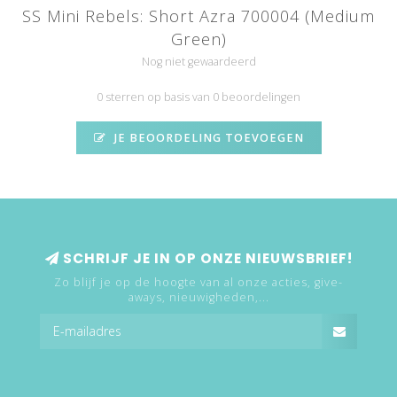
SS Mini Rebels: Short Azra 700004 (Medium
Green)
Nog niet gewaardeerd
0 sterren op basis van 0 beoordelingen
JE BEOORDELING TOEVOEGEN
SCHRIJF JE IN OP ONZE NIEUWSBRIEF!
Zo blijf je op de hoogte van al onze acties, give-
aways, nieuwigheden,...