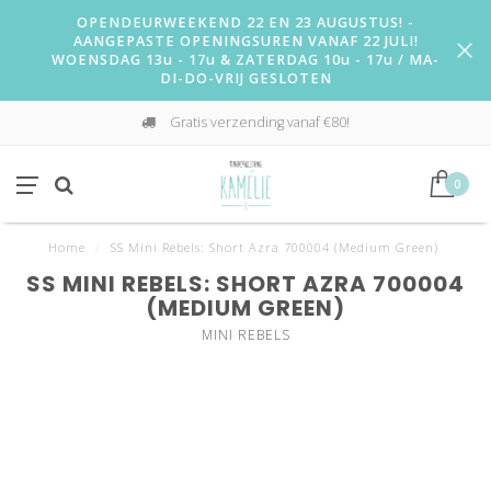
OPENDEURWEEKEND 22 EN 23 AUGUSTUS! -
AANGEPASTE OPENINGSUREN VANAF 22 JULI!
WOENSDAG 13u - 17u & ZATERDAG 10u - 17u / MA-
DI-DO-VRIJ GESLOTEN
Gratis verzending vanaf €80!
0
Home
/
SS Mini Rebels: Short Azra 700004 (Medium Green)
SS MINI REBELS: SHORT AZRA 700004
(MEDIUM GREEN)
MINI REBELS