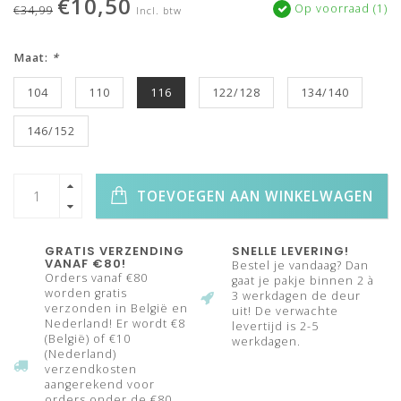
€10,50
Op voorraad (1)
€34,99
Incl. btw
Maat:
*
104
110
116
122/128
134/140
146/152
TOEVOEGEN AAN WINKELWAGEN
GRATIS VERZENDING
SNELLE LEVERING!
VANAF €80!
Bestel je vandaag? Dan
Orders vanaf €80
gaat je pakje binnen 2 à
worden gratis
3 werkdagen de deur
verzonden in België en
uit! De verwachte
Nederland! Er wordt €8
levertijd is 2-5
(België) of €10
werkdagen.
(Nederland)
verzendkosten
aangerekend voor
orders onder de €80.