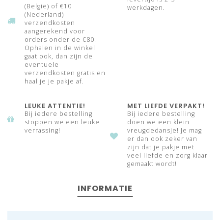
(België) of €10
werkdagen.
(Nederland)
verzendkosten
aangerekend voor
orders onder de €80.
Ophalen in de winkel
gaat ook, dan zijn de
eventuele
verzendkosten gratis en
haal je je pakje af.
LEUKE ATTENTIE!
MET LIEFDE VERPAKT!
Bij iedere bestelling
Bij iedere bestelling
stoppen we een leuke
doen we een klein
verrassing!
vreugdedansje! Je mag
er dan ook zeker van
zijn dat je pakje met
veel liefde en zorg klaar
gemaakt wordt!
INFORMATIE