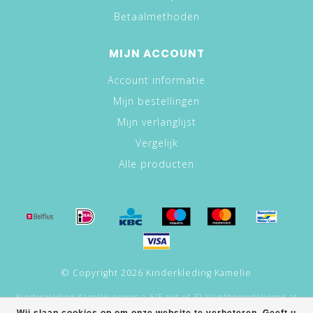
Betaalmethoden
MIJN ACCOUNT
Account informatie
Mijn bestellingen
Mijn verlanglijst
Vergelijk
Alle producten
© Copyright 2026 Kinderkleding Kamelie
Kinderkleding Kamélie
scores a
5
/
5
out of
32
klantbeoordelingen at
Google.