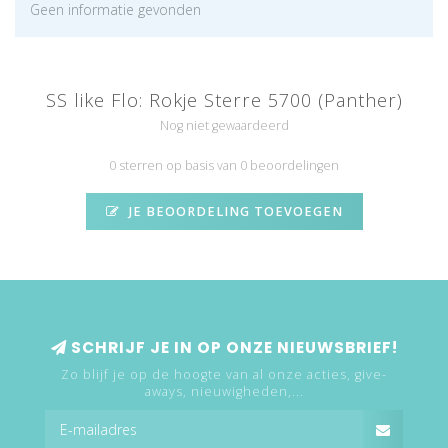
Geen informatie gevonden
SS like Flo: Rokje Sterre 5700 (Panther)
Nog niet gewaardeerd
0 sterren op basis van 0 beoordelingen
JE BEOORDELING TOEVOEGEN
SCHRIJF JE IN OP ONZE NIEUWSBRIEF!
Zo blijf je op de hoogte van al onze acties, give-
aways, nieuwigheden,...