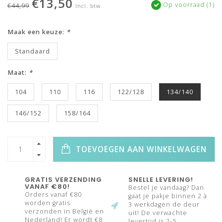
€13,50
Op voorraad (1)
€44,99
Incl. btw
Maak een keuze:
*
Standaard
Maat:
*
104
110
116
122/128
134/140
146/152
158/164
TOEVOEGEN AAN WINKELWAGEN
GRATIS VERZENDING
SNELLE LEVERING!
VANAF €80!
Bestel je vandaag? Dan
Orders vanaf €80
gaat je pakje binnen 2 à
worden gratis
3 werkdagen de deur
verzonden in België en
uit! De verwachte
Nederland! Er wordt €8
levertijd is 2-5