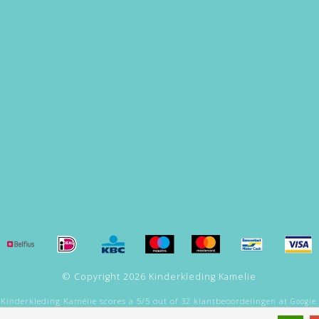
© Copyright 2026 Kinderkleding Kamelie
Kinderkleding Kamélie
scores a
5
/
5
out of
32
klantbeoordelingen at
Google.