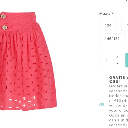
Maat:
*
104
146/152
GRATIS 
€80!
Orders va
verzonden
Nederland
of €10 (N
verzendk
voor orde
Ophalen i
dan zijn 
verzendko