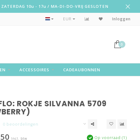
ZATERDAG 10u - 17u / MA-DI-DO-VRIJ GESLOTEN
Snelle levering!
EUR
Inloggen
0
EN
ACCESSOIRES
CADEAUBONNEN
 FLO: ROKJE SILVANNA 5709
BERRY)
0 beoordelingen
,50
Op voorraad (1)
Incl. btw