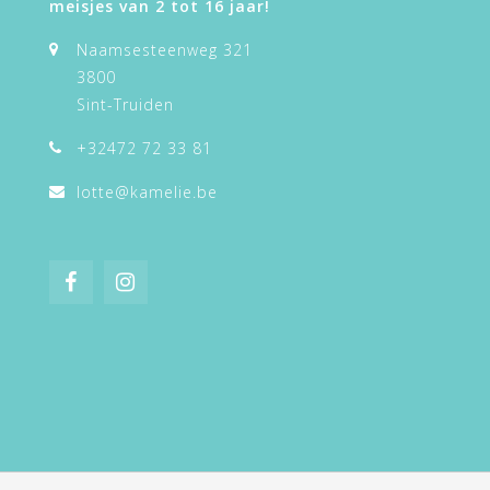
meisjes van 2 tot 16 jaar!
Naamsesteenweg 321
3800
Sint-Truiden
+32472 72 33 81
lotte@kamelie.be