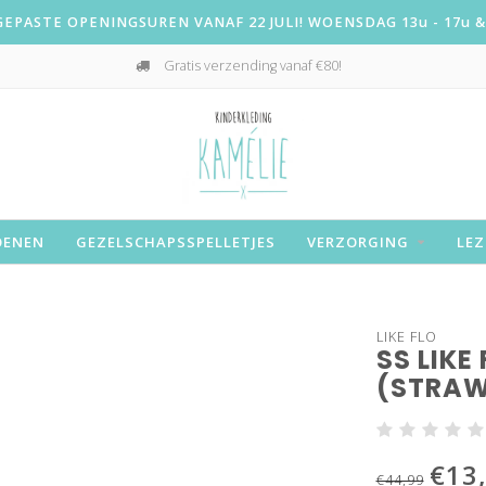
PASTE OPENINGSUREN VANAF 22 JULI! WOENSDAG 13u - 17u & 
Gratis verzending vanaf €80!
OENEN
GEZELSCHAPSSPELLETJES
VERZORGING
LEZ
LIKE FLO
SS LIKE
(STRAW
€13
€44,99