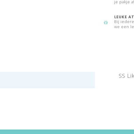
je pakje a
LEUKE AT
Bij ieder
we een le
SS Li