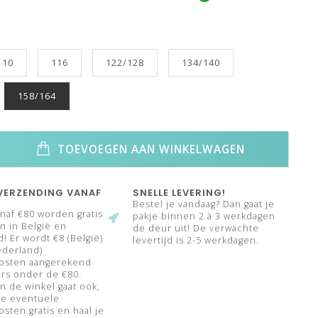
110
116
122/128
134/140
158/164
TOEVOEGEN AAN WINKELWAGEN
VERZENDING VANAF
SNELLE LEVERING!
Bestel je vandaag? Dan gaat je
naf €80 worden gratis
pakje binnen 2 à 3 werkdagen
 in België en
de deur uit! De verwachte
! Er wordt €8 (België)
levertijd is 2-5 werkdagen.
ederland)
osten aangerekend
rs onder de €80.
n de winkel gaat ook,
de eventuele
sten gratis en haal je